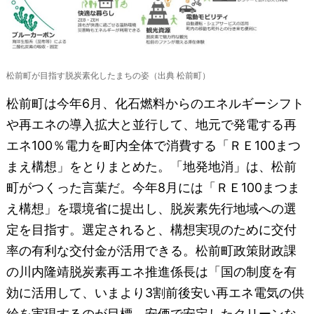
松前町が目指す脱炭素化したまちの姿（出典 松前町）
松前町は今年6月、化石燃料からのエネルギーシフト
や再エネの導入拡大と並行して、地元で発電する再
エネ100％電力を町内全体で消費する「ＲＥ100まつ
まえ構想」をとりまとめた。「地発地消」は、松前
町がつくった言葉だ。今年8月には「ＲＥ100まつま
え構想」を環境省に提出し、脱炭素先行地域への選
定を目指す。選定されると、構想実現のために交付
率の有利な交付金が活用できる。松前町政策財政課
の川内隆靖脱炭素再エネ推進係長は「国の制度を有
効に活用して、いまより3割前後安い再エネ電気の供
給を実現するのが目標。安価で安定したクリーンな