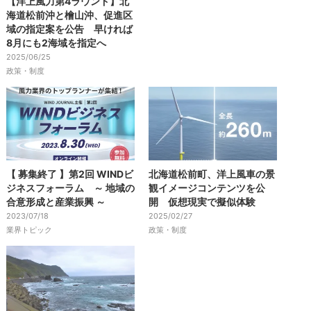
【洋上風力第4ラウンド】北
海道松前沖と檜山沖、促進区
域の指定案を公告 早ければ
8月にも2海域を指定へ
2025/06/25
政策・制度
【 募集終了 】第2回 WINDビ
北海道松前町、洋上風車の景
ジネスフォーラム ～ 地域の
観イメージコンテンツを公
合意形成と産業振興 ～
開 仮想現実で擬似体験
2023/07/18
2025/02/27
業界トピック
政策・制度