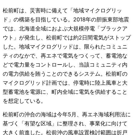
松前町は、災害時に備えて「地域マイクログリッ
ド」の構築を目指している。2018年の胆振東部地震
では、北海道全域におよぶ大規模停電「ブラックア
ウト」が発生し、松前町では約2日間電気がストップ
した。地域マイクログリッドは、限られたコミュニ
ティのなかで、再エネで電気をつくって、蓄電池な
どで電⼒量をコントロールし、当該コミュニティ内
の電⼒供給を賄うことのできるシステム。松前町の
マイクログリッド計画では、停電時に陸上風車と大
型蓄電池を電源に、町内全域に電気を供給すること
を想定している。
松前町の沖合の海域は今年5月、再エネ海域利用法に
基づく「有望な区域」に整理され、事業化に向けて
大きく前進した。松前沖の風車設置検討範囲は折戸