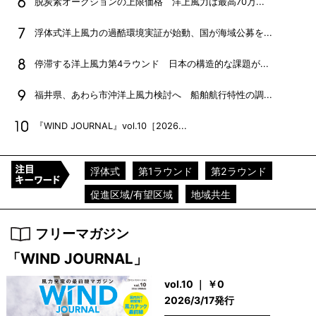
脱炭素オークションの上限価格 洋上風力は最高70万...
浮体式洋上風力の過酷環境実証が始動、国が海域公募を...
停滞する洋上風力第4ラウンド 日本の構造的な課題が...
福井県、あわら市沖洋上風力検討へ 船舶航行特性の調...
『WIND JOURNAL』vol.10［2026...
浮体式
第1ラウンド
第2ラウンド
促進区域/有望区域
地域共生
フリーマガジン
「WIND JOURNAL」
vol.10 ｜ ￥0
2026/3/17発行