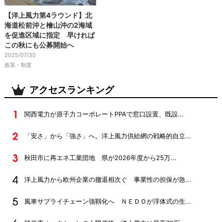
【洋上風力第4ラウンド】北
海道松前沖と檜山沖の2海域
を促進区域に指定 早ければ
この秋にも公募開始へ
2025/07/30
政策・制度
アクセスランキング
関西電力が原子力コーポレートPPAで窓口設置、既設...
「安さ」から「強さ」へ。洋上風力供給網の戦略的自立...
秋田市に再エネ工業団地 県が2026年度から25万...
洋上風力から欧州企業の撤退相次ぐ 事業性の担保が急...
風車サプライチェーン強靱化へ ＮＥＤＯが浮体式の生...