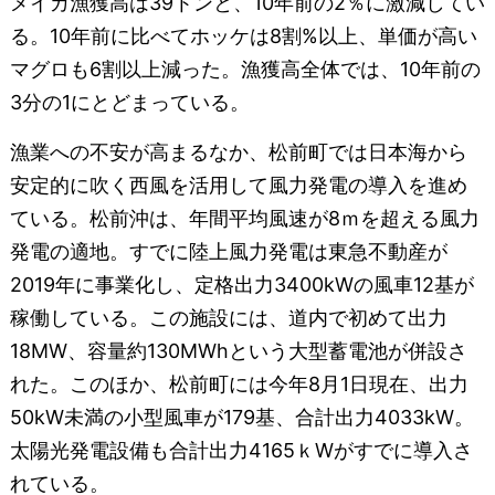
メイカ漁獲高は39トンと、10年前の2％に激減してい
る。10年前に比べてホッケは8割%以上、単価が高い
マグロも6割以上減った。漁獲高全体では、10年前の
3分の1にとどまっている。
漁業への不安が高まるなか、松前町では日本海から
安定的に吹く西風を活用して風力発電の導入を進め
ている。松前沖は、年間平均風速が8ｍを超える風力
発電の適地。すでに陸上風力発電は東急不動産が
2019年に事業化し、定格出力3400kWの風車12基が
稼働している。この施設には、道内で初めて出力
18MW、容量約130MWhという大型蓄電池が併設さ
れた。このほか、松前町には今年8月1日現在、出力
50kW未満の小型風車が179基、合計出力4033kW。
太陽光発電設備も合計出力4165ｋWがすでに導入さ
れている。