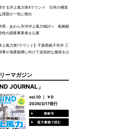
滞する洋上風力第4ラウンド 日本の構造
な課題が一気に噴出
井県、あわら市沖洋上風力検討へ 船舶航
特性の調査事業者を公募
洋上風力第1ラウンド】千葉県銚子市沖 三
商事が漁業振興に向けて追加的な施策を公
リーマガジン
ND JOURNAL」
vol.10 ｜ ￥0
2026/3/17発行