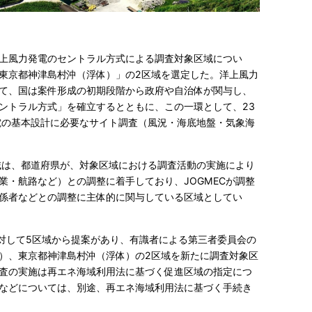
上風力発電のセントラル方式による調査対象区域につい
東京都神津島村沖（浮体）」の2区域を選定した。洋上風力
て、国は案件形成の初期段階から政府や自治体が関与し、
ントラル方式」を確立するとともに、この一環として、23
発電の基本設計に必要なサイト調査（風況・海底地盤・気象海
区域は、都道府県が、対象区域における調査活動の実施により
業・航路など）との調整に着手しており、JOGMECが調整
係者などとの調整に主体的に関与している区域としてい
国に対して5区域から提案があり、有識者による第三者委員会の
）、東京都神津島村沖（浮体）の2区域を新たに調査対象区
査の実施は再エネ海域利用法に基づく促進区域の指定につ
などについては、別途、再エネ海域利用法に基づく手続き