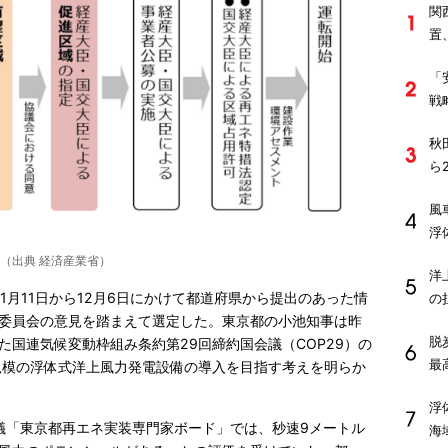
関
置
「
戦
秋
ら
風
浮
（出典 経済産業省）
洋
1月11日から12月6日にかけて都道府県から提出のあった情
の
委員会の意見を踏まえて選定した。東京都の小池知事は昨
脱
た国連気候変動枠組み条約第29回締約国会議（COP29）の
最
W規模の浮体式洋上風力発電設備の導入を目指す考えを明らか
浮
会議「東京都再エネ実装専門家ボード」では、秒速9メートル
海