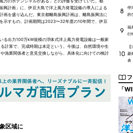
風力のポテンシャルがある」との評価を受けていた。都
島振興計画」に、伊豆大島で洋上風力発電設備の導入による
停
計画を盛り込んだ。東京都離島振興計画は、離島振興法に
的
示すもの。計画期間は2023〜32年度の10年間で、伊豆
福
行
いる出力100万kW規模の浮体式洋上風力発電設備は一般家
える計算で、完成時期は未定という。今後は、自然環境や生
【
村や漁業関係者と意見交換しながら、具体化に向けての検討
菱
表
フ
「WI
象区域に