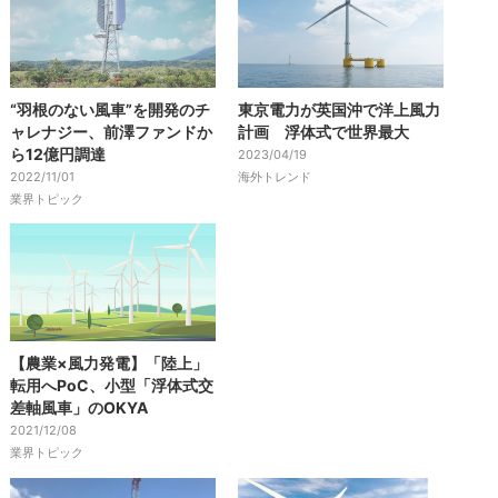
“羽根のない風車”を開発のチ
東京電力が英国沖で洋上風力
ャレナジー、前澤ファンドか
計画 浮体式で世界最大
ら12億円調達
2023/04/19
2022/11/01
海外トレンド
業界トピック
【農業×風力発電】「陸上」
転用へPoC、小型「浮体式交
差軸風車」のOKYA
2021/12/08
業界トピック