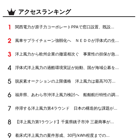
アクセスランキング
関西電力が原子力コーポレートPPAで窓口設置、既設...
風車サプライチェーン強靱化へ ＮＥＤＯが浮体式の生...
洋上風力から欧州企業の撤退相次ぐ 事業性の担保が急...
浮体式洋上風力の過酷環境実証が始動、国が海域公募を...
脱炭素オークションの上限価格 洋上風力は最高70万...
福井県、あわら市沖洋上風力検討へ 船舶航行特性の調...
停滞する洋上風力第4ラウンド 日本の構造的な課題が...
【洋上風力第1ラウンド】千葉県銚子市沖 三菱商事が...
着床式洋上風力の案件形成、30円/kWh程度までの...