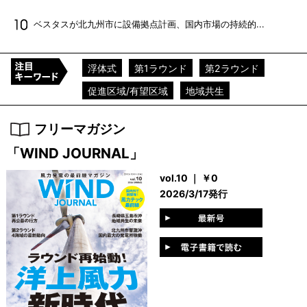
ベスタスが北九州市に設備拠点計画、国内市場の持続的...
浮体式
第1ラウンド
第2ラウンド
促進区域/有望区域
地域共生
フリーマガジン
「WIND JOURNAL」
vol.10 ｜ ￥0
2026/3/17発行