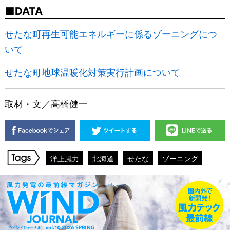
DATA
せたな町再生可能エネルギーに係るゾーニングにつ
いて
せたな町地球温暖化対策実行計画について
取材・文／高橋健一
洋上風力
北海道
せたな
ゾーニング