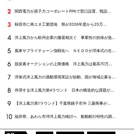
アクセスランキング
「安さ」から「強さ」へ。洋上風力供給網の戦略的自立...
関西電力が原子力コーポレートPPAで窓口設置、既設...
秋田市に再エネ工業団地 県が2026年度から25万...
洋上風力から欧州企業の撤退相次ぐ 事業性の担保が急...
風車サプライチェーン強靱化へ ＮＥＤＯが浮体式の生...
脱炭素オークションの上限価格 洋上風力は最高70万...
浮体式洋上風力の過酷環境実証が始動、国が海域公募を...
停滞する洋上風力第4ラウンド 日本の構造的な課題が...