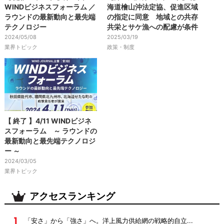
【 開催レポート 】第３回
【洋上風力第4ラウンド】北
WINDビジネスフォーラム ／
海道檜山沖法定協、促進区域
ラウンドの最新動向と最先端
の指定に同意 地域との共存
テクノロジー
共栄とサケ漁への配慮が条件
2024/05/08
2025/03/19
業界トピック
政策・制度
【 終了 】4/11 WINDビジネ
スフォーラム ～ ラウンドの
最新動向と最先端テクノロジ
ー ～
2024/03/05
業界トピック