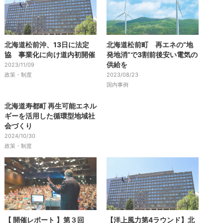
北海道松前沖、13日に法定
北海道松前町 再エネの”地
協 事業化に向け道内初開催
発地消”で3割前後安い電気の
供給を
2023/11/09
政策・制度
2023/08/23
国内事例
北海道寿都町 再生可能エネル
ギーを活用した循環型地域社
会づくり
2024/10/30
政策・制度