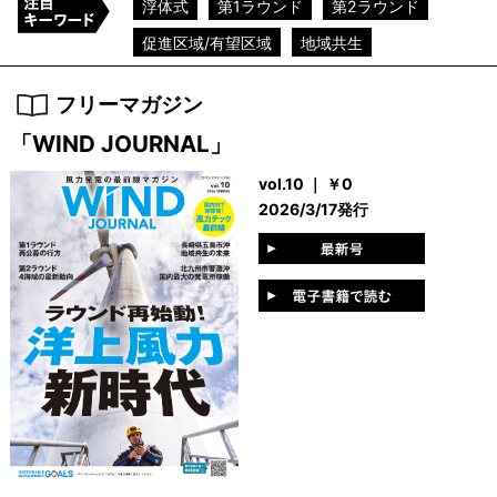
【洋上風力第1ラウンド】千葉県銚子市沖 三菱商事が...
福井県、あわら市沖洋上風力検討へ 船舶航行特性の調...
浮体式
第1ラウンド
第2ラウンド
促進区域/有望区域
地域共生
フリーマガジン
「WIND JOURNAL」
vol.10 ｜ ￥0
2026/3/17発行