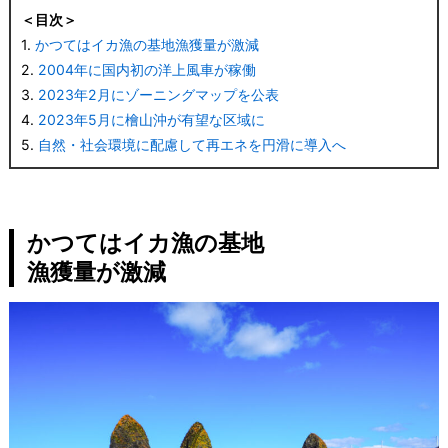
＜目次＞
1.
かつてはイカ漁の基地漁獲量が激減
2.
2004年に国内初の洋上風車が稼働
3.
2023年2月にゾーニングマップを公表
4.
2023年5月に檜山沖が有望な区域に
5.
自然・社会環境に配慮して再エネを円滑に導入へ
かつてはイカ漁の基地
漁獲量が激減