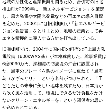
地域の活性化と産業振興を図るため、合併前の旧北
檜山町が1999年に「新エネルギービジョン」を策定
し、風力発電や太陽光発電などの再エネの導入目標
を定めた。2000年には旧瀬棚町が「新エネルギービ
ジョン報告書」をとりまとめ、地域の産業として再
エネを積極的に導入する方針を打ち出している。
旧瀬棚町では、2004年に国内初の町有の洋上風力発
電設備（600kW✕2基）が本格稼働した。総事業費は
6億9090万円。瀬棚港の防波堤の沖合に設置され
た。風車のブレードを鳥のイメージに重ねて「風海
鳥（かざみどり）」という名前がつけられた。「子
どもたちの未来に美しい地球を残すため、日本海か
ら吹く風を活用して、環境にできるだけ負担をかけ
ないクリーン・エネルギーを」という関係者の思い
が込められている。