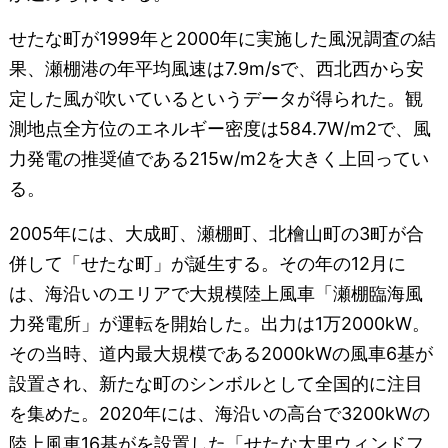
せたな町が1999年と2000年に実施した風況調査の結
果、瀬棚港の年平均風速は7.9m/sで、西北西から安
定した風が吹いているというデータが得られた。観
測地点全方位のエネルギー密度は584.7W/m2で、風
力発電の推奨値である215w/m2を大きく上回ってい
る。
2005年には、大成町、瀬棚町、北檜山町の3町が合
併して「せたな町」が誕生する。その年の12月に
は、海沿いのエリアで大規模陸上風車「瀬棚臨海風
力発電所」が運転を開始した。出力は1万2000kW。
その当時、道内最大規模である2000kWの風車6基が
設置され、新たな町のシンボルとして全国的に注目
を集めた。2020年には、海沿いの高台で3200kWの
陸上風車16基がを設置した「せたな大里ウィンドフ