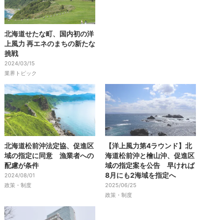
北海道せたな町、国内初の洋
上風力 再エネのまちの新たな
挑戦
2024/03/15
業界トピック
北海道松前沖法定協、促進区
【洋上風力第4ラウンド】北
域の指定に同意 漁業者への
海道松前沖と檜山沖、促進区
配慮が条件
域の指定案を公告 早ければ
8月にも2海域を指定へ
2024/08/01
政策・制度
2025/06/25
政策・制度