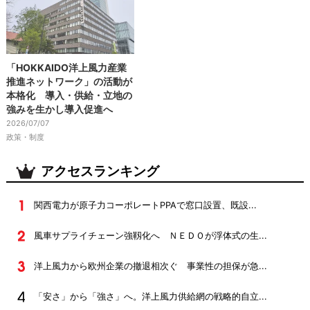
「HOKKAIDO洋上風力産業
推進ネットワーク」の活動が
本格化 導入・供給・立地の
強みを生かし導入促進へ
2026/07/07
政策・制度
アクセスランキング
関西電力が原子力コーポレートPPAで窓口設置、既設...
風車サプライチェーン強靱化へ ＮＥＤＯが浮体式の生...
洋上風力から欧州企業の撤退相次ぐ 事業性の担保が急...
「安さ」から「強さ」へ。洋上風力供給網の戦略的自立...