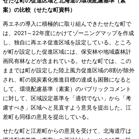
せたな町の促進区域と北海道の環境配慮基準（素
案）の比較（せたな町資料）
再エネの導入に積極的に取り組んできたせたな町で
は、2021～22年度にかけてゾーニングマップを作成
し、独自に再エネ促進区域を設定している。ところ
が町が設定した促進区域には、保安林や地域森林計
画民有林などが含まれている。せたな町では、この
ままでは町が設定した陸上風力促進区域の8割が除外
され、町の脱炭素化推進目標の達成も困難になると
して、環境配慮基準（素案）のパブリックコメント
に対して、区域設定基準を「適切でない」から「考
慮すべき」区域へと見直すよう意見を提出した。江
差町も同様の意見を提出している。
せたな町と江差町からの意見を受けて、北海道庁は