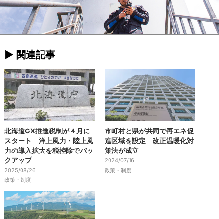
► 関連記事
北海道GX推進税制が４月に
市町村と県が共同で再エネ促
スタート 洋上風力・陸上風
進区域を設定 改正温暖化対
力の導入拡大を税控除でバッ
策法が成立
クアップ
2024/07/16
2025/08/26
政策・制度
政策・制度