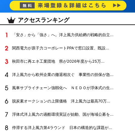
アクセスランキング
「安さ」から「強さ」へ。洋上風力供給網の戦略的自立...
関西電力が原子力コーポレートPPAで窓口設置、既設...
秋田市に再エネ工業団地 県が2026年度から25万...
洋上風力から欧州企業の撤退相次ぐ 事業性の担保が急...
風車サプライチェーン強靱化へ ＮＥＤＯが浮体式の生...
脱炭素オークションの上限価格 洋上風力は最高70万...
浮体式洋上風力の過酷環境実証が始動、国が海域公募を...
停滞する洋上風力第4ラウンド 日本の構造的な課題が...