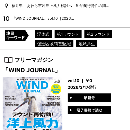
福井県、あわら市沖洋上風力検討へ 船舶航行特性の調...
『WIND JOURNAL』vol.10［2026...
浮体式
第1ラウンド
第2ラウンド
促進区域/有望区域
地域共生
フリーマガジン
「WIND JOURNAL」
vol.10 ｜ ￥0
2026/3/17発行