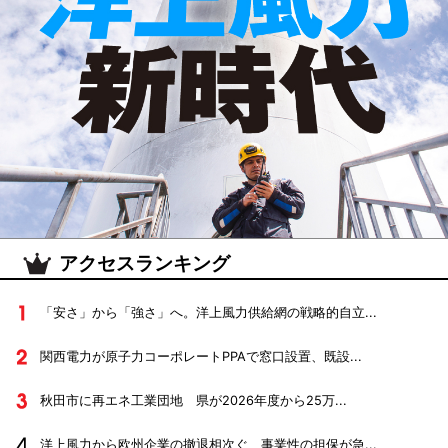
アクセスランキング
「安さ」から「強さ」へ。洋上風力供給網の戦略的自立...
関西電力が原子力コーポレートPPAで窓口設置、既設...
秋田市に再エネ工業団地 県が2026年度から25万...
洋上風力から欧州企業の撤退相次ぐ 事業性の担保が急...