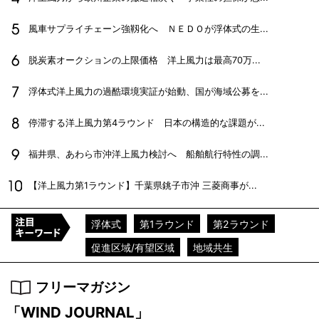
風車サプライチェーン強靱化へ ＮＥＤＯが浮体式の生...
脱炭素オークションの上限価格 洋上風力は最高70万...
浮体式洋上風力の過酷環境実証が始動、国が海域公募を...
停滞する洋上風力第4ラウンド 日本の構造的な課題が...
福井県、あわら市沖洋上風力検討へ 船舶航行特性の調...
【洋上風力第1ラウンド】千葉県銚子市沖 三菱商事が...
浮体式
第1ラウンド
第2ラウンド
促進区域/有望区域
地域共生
フリーマガジン
「WIND JOURNAL」