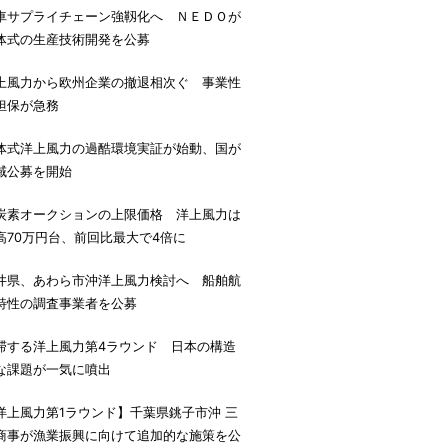
車サプライチェーン強靱化へ ＮＥＤＯが
体式の生産技術開発を公募
上風力から欧州企業の撤退相次ぐ 事業性
担保が急務
体式洋上風力の過酷環境実証が始動、国が
域公募を開始
炭素オークションの上限価格 洋上風力は
高70万円台、前回比最大で4倍に
井県、あわら市沖洋上風力検討へ 船舶航
特性の調査事業者を公募
滞する洋上風力第4ラウンド 日本の構造
な課題が一気に噴出
洋上風力第1ラウンド】千葉県銚子市沖 三
商事が漁業振興に向けて追加的な施策を公