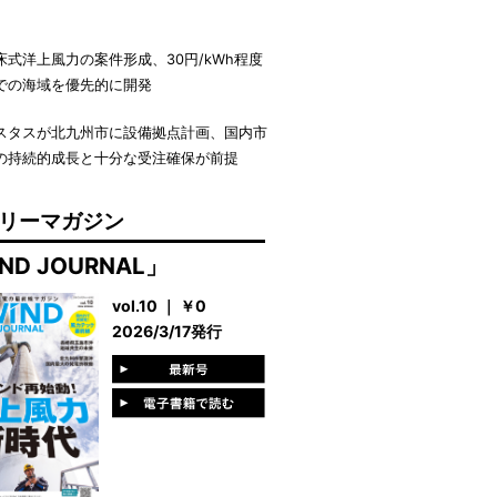
床式洋上風力の案件形成、30円/kWh程度
での海域を優先的に開発
スタスが北九州市に設備拠点計画、国内市
の持続的成長と十分な受注確保が前提
リーマガジン
ND JOURNAL」
vol.10 ｜ ￥0
2026/3/17発行