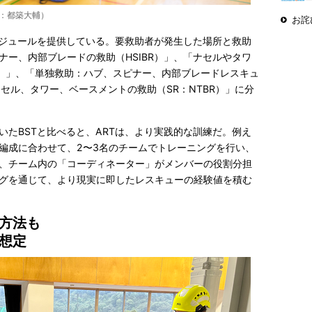
真：都築大輔）
お詫
のモジュールを提供している。要救助者が発生した場所と救助
ナー、内部ブレードの救助（HSIBR）」、「ナセルやタワ
R）」、「単独救助：ハブ、スピナー、内部ブレードレスキュ
ナセル、タワー、ベースメントの救助（SR：NTBR）」に分
いたBSTと比べると、ARTは、より実践的な訓練だ。例え
編成に合わせて、2〜3名のチームでトレーニングを行い、
、チーム内の「コーディネーター」がメンバーの役割分担
グを通じて、より現実に即したレスキューの経験値を積む
方法も
想定