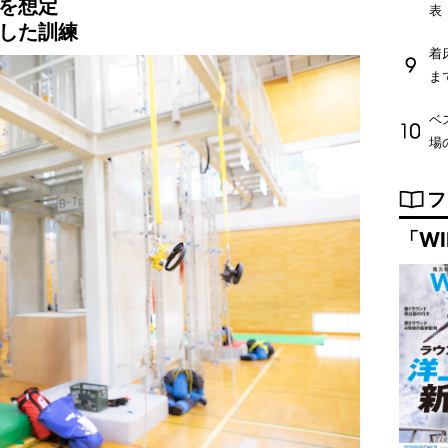
を想定
表
した訓練
着
ま
ベ
場
フ
「WI