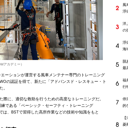
風
浮
洋
の
浮
海
脱
OMアカデミー）
最
シエーションが運営する風車メンテナー専門のトレーニング
福
GWOの認証を得て、新たに「アドバンスド・レスキュー・ト
行
た。
した際に、適切な救助を行うための高度なトレーニングだ。
停
訓練である「ベーシック・セーフティ・トレーニング
的
Tでは、BSTで習得した高所作業などの技術や知識をもと
【
菱