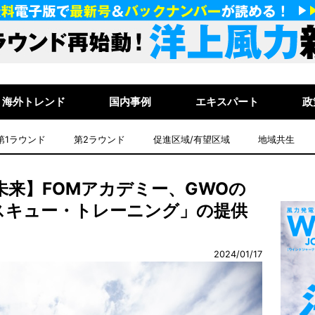
海外トレンド
国内事例
エキスパート
政
第1ラウンド
第2ラウンド
促進区域/有望区域
地域共生
未来】FOMアカデミー、GWOの
スキュー・トレーニング」の提供
2024/01/17