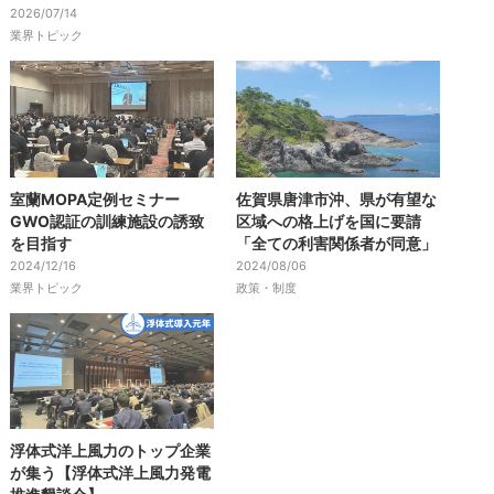
2026/07/14
業界トピック
室蘭MOPA定例セミナー
佐賀県唐津市沖、県が有望な
GWO認証の訓練施設の誘致
区域への格上げを国に要請
を目指す
「全ての利害関係者が同意」
2024/12/16
2024/08/06
業界トピック
政策・制度
浮体式洋上風力のトップ企業
が集う【浮体式洋上風力発電