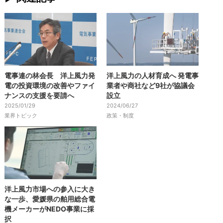
電事連の林会長 洋上風力発
洋上風力の人材育成へ 発電事
電の投資環境の改善やファイ
業者や商社など9社が協議会
ナンスの支援を要請へ
設立
2025/01/29
2024/06/27
業界トピック
政策・制度
洋上風力市場への参入に大き
な一歩、愛媛県の舶用総合電
機メーカーがNEDO事業に採
択