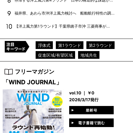
停滞する洋上風力第4ラウンド 日本の構造的な課題が...
福井県、あわら市沖洋上風力検討へ 船舶航行特性の調...
【洋上風力第1ラウンド】千葉県銚子市沖 三菱商事が...
浮体式
第1ラウンド
第2ラウンド
促進区域/有望区域
地域共生
フリーマガジン
「WIND JOURNAL」
vol.10 ｜ ￥0
2026/3/17発行