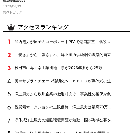
推進懇談会】
2023/06/13
業界トピック
アクセスランキング
関西電力が原子力コーポレートPPAで窓口設置、既設...
「安さ」から「強さ」へ。洋上風力供給網の戦略的自立...
秋田市に再エネ工業団地 県が2026年度から25万...
風車サプライチェーン強靱化へ ＮＥＤＯが浮体式の生...
洋上風力から欧州企業の撤退相次ぐ 事業性の担保が急...
脱炭素オークションの上限価格 洋上風力は最高70万...
浮体式洋上風力の過酷環境実証が始動、国が海域公募を...