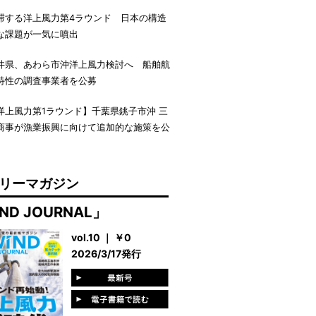
滞する洋上風力第4ラウンド 日本の構造
な課題が一気に噴出
井県、あわら市沖洋上風力検討へ 船舶航
特性の調査事業者を公募
洋上風力第1ラウンド】千葉県銚子市沖 三
商事が漁業振興に向けて追加的な施策を公
リーマガジン
ND JOURNAL」
vol.10 ｜ ￥0
2026/3/17発行