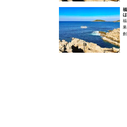
福
は
福
果
創