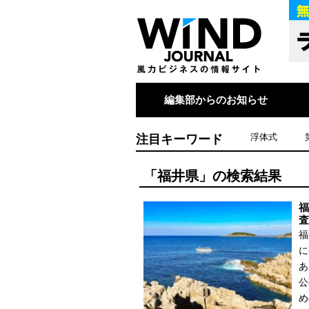
編集部からのお知らせ
注目キーワード
浮体式
「福井県」の検索結果
福
査
福
に
あ
公
め