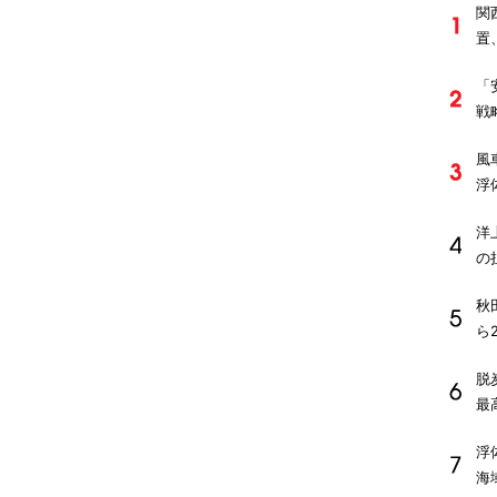
関
置
「
戦
風
浮
洋
の
秋
ら
脱
最
浮
海