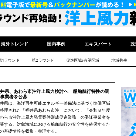
海外トレンド
国内事例
エキスパート
政
第1ラウンド
第2ラウンド
促進区域/有望区域
地域共生
井県、あわら市沖洋上風力検討へ 船舶航行特性の調
事業者を公募
井県は、海洋再生可能エネルギー整備法に基づく準備区域
整理された「福井県あわら市沖」において、「令和８年度
わら市沖洋上風力発電案件形成促進業務」の委託事業者を
募する。対象海域における船舶航行の安全性を確保するた
の基礎情報を収集・整理する。