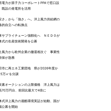
西電力が原子力コーポレートPPAで窓口設
、既設の発電所を活用
安さ」から「強さ」へ。洋上風力供給網の
略的自立への転換点
車サプライチェーン強靱化へ ＮＥＤＯが
体式の生産技術開発を公募
上風力から欧州企業の撤退相次ぐ 事業性
担保が急務
田市に再エネ工業団地 県が2026年度か
25万㎡を分譲
炭素オークションの上限価格 洋上風力は
高70万円台、前回比最大で4倍に
体式洋上風力の過酷環境実証が始動、国が
域公募を開始