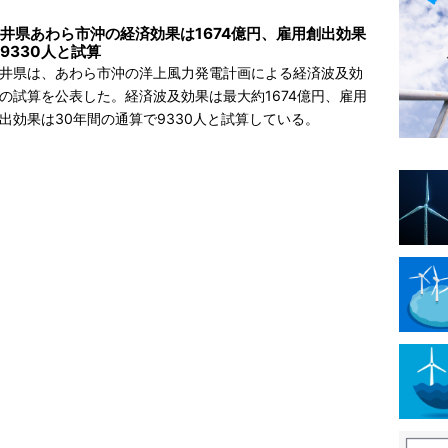
井県あわら市沖の経済効果は1674億円、雇用創出効果
9330人と試算
井県は、あわら市沖の洋上風力発電計画による経済波及効
の試算を公表した。経済波及効果は最大約1674億円、雇用
出効果は30年間の通算で9330人と試算している。