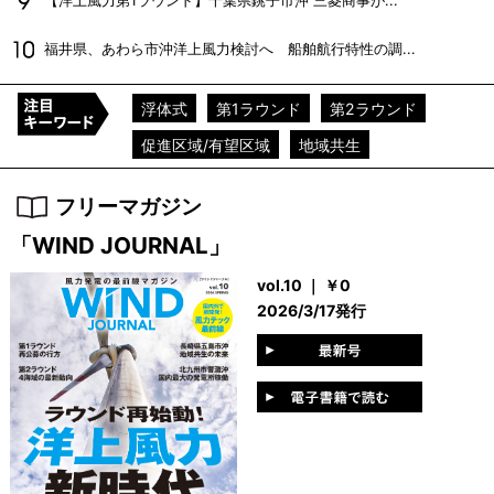
【洋上風力第1ラウンド】千葉県銚子市沖 三菱商事が...
福井県、あわら市沖洋上風力検討へ 船舶航行特性の調...
浮体式
第1ラウンド
第2ラウンド
促進区域/有望区域
地域共生
フリーマガジン
「WIND JOURNAL」
vol.10 ｜ ￥0
2026/3/17発行