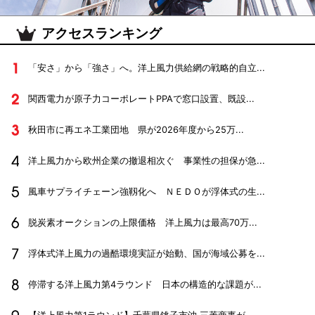
アクセスランキング
「安さ」から「強さ」へ。洋上風力供給網の戦略的自立...
関西電力が原子力コーポレートPPAで窓口設置、既設...
秋田市に再エネ工業団地 県が2026年度から25万...
洋上風力から欧州企業の撤退相次ぐ 事業性の担保が急...
風車サプライチェーン強靱化へ ＮＥＤＯが浮体式の生...
脱炭素オークションの上限価格 洋上風力は最高70万...
浮体式洋上風力の過酷環境実証が始動、国が海域公募を...
停滞する洋上風力第4ラウンド 日本の構造的な課題が...