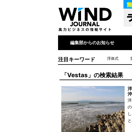
編集部からのお知らせ
注目キーワード
浮体式
「Vestas」の検索結果
洋
沖
洋
の
し
と