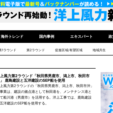
海外トレンド
国内事例
エキスパート
政
第1ラウンド
第2ラウンド
促進区域/有望区域
地域共生
上風力第2ラウンド「秋田県男鹿市、潟上市、秋田市
」 鹿島建設と五洋建設のSEP船を使用
上風力第2ラウンドの「秋田県男鹿市、潟上市、秋田市沖」
事業は、建設の拠点港として秋田港を、メンテナンス港と
て船川港（男鹿市）を活用する。洋上工事では、鹿島建設
五洋建設のSEP船を使用する。