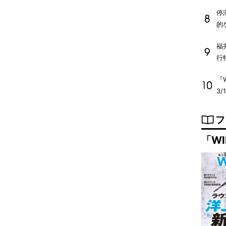
停
的
福
行
『W
3/
フ
「WI