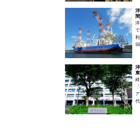
洋
間
洋
で
利
S
洋
東
経
「
ア
代