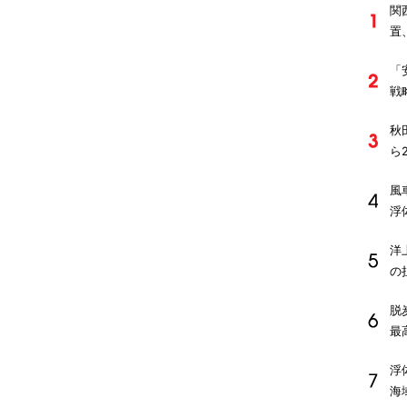
関
置
「
戦
秋
ら
風
浮
洋
の
脱
最
浮
海