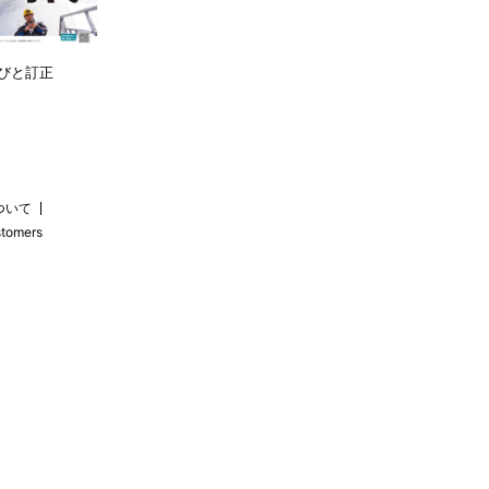
びと訂正
ついて
stomers