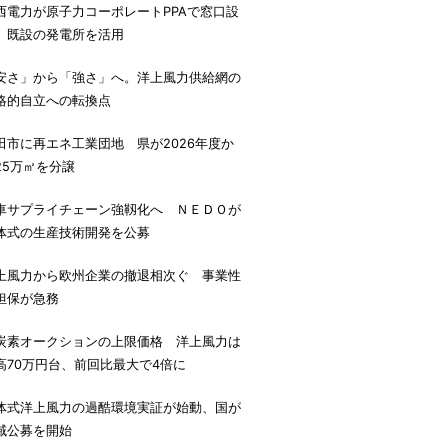
西電力が原子力コーポレートPPAで窓口設
、既設の発電所を活用
安さ」から「強さ」へ。洋上風力供給網の
略的自立への転換点
田市に再エネ工業団地 県が2026年度か
25万㎡を分譲
車サプライチェーン強靱化へ ＮＥＤＯが
体式の生産技術開発を公募
上風力から欧州企業の撤退相次ぐ 事業性
担保が急務
炭素オークションの上限価格 洋上風力は
高70万円台、前回比最大で4倍に
体式洋上風力の過酷環境実証が始動、国が
域公募を開始