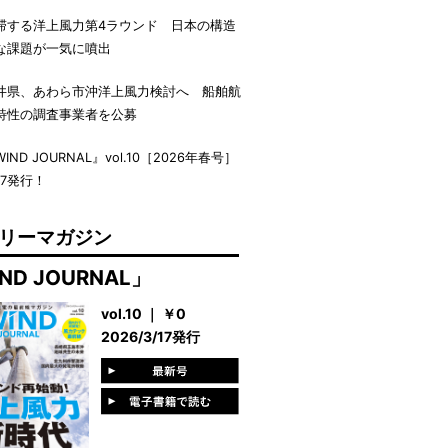
滞する洋上風力第4ラウンド 日本の構造
な課題が一気に噴出
井県、あわら市沖洋上風力検討へ 船舶航
特性の調査事業者を公募
IND JOURNAL』vol.10［2026年春号］
17発行！
リーマガジン
ND JOURNAL」
vol.10 ｜ ￥0
2026/3/17発行