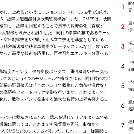
関
置
かし、止めるというモーションコントロール技術で知られ
S（故障回避機能付き状態監視機器）」だ。CMFSは、状態
風
検知し、故障を回避することで風車の長寿命化に貢献す
浮
と帝人製機が統合され誕生した。同社の事業の核であるモーシ
・空圧制御技術や切削・組み立て技術を基盤としている。
洋
け精密減速機や鉄道車両用ブレーキシステムなど、数々の
の
培った高度な技術を応用し、再生可能エネルギー分野へも
「
戦
る高精度のセンサ、信号変換ボックス、通信機能やデータ記
ボックスという4つのモジュールで構成される。同社技術本部
浮
発部長の野原修氏は「このセンサで収集した負荷や温度など
海
の高応答フィードバック制御を行います。これによって、
化し、数秒スパンで発生する過大な負荷の上昇も抑えるこ
脱
最
ーバーに蓄積されるため、端末を通じてリアルタイムで確
福
設備に関しては、これまでも発電量を監視・制御する
行
するCMSなどのシステムがあった。しかし、ヨー旋回部に