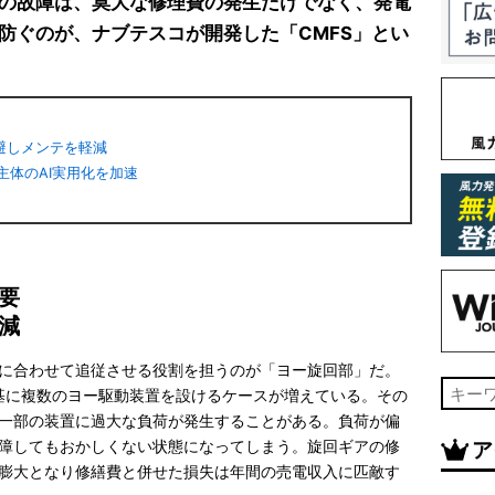
の故障は、莫大な修理費の発生だけでなく、発電
防ぐのが、ナブテスコが開発した「CMFS」とい
避しメンテを軽減
主体のAI実用化を加速
要
減
に合わせて追従させる役割を担うのが「ヨー旋回部」だ。
基に複数のヨー駆動装置を設けるケースが増えている。その
一部の装置に過大な負荷が発生することがある。負荷が偏
ア
障してもおかしくない状態になってしまう。旋回ギアの修
膨大となり修繕費と併せた損失は年間の売電収入に匹敵す