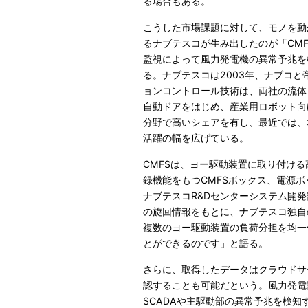
る場合もある。
こうした市場課題に対して、モノを動
るナブテスコが生み出したのが「CMF
監視によって風力発電機の異常予兆を
る。ナブテスコは2003年、ナブコ
ョンコントロール技術は、両社の流体
自動ドアをはじめ、産業用ロボット向
分野で高いシェアを有し、最近では、
活躍の幅を広げている。
CMFSは、ヨー駆動装置に取り付け
録機能をもつCMFSボックス、電源
ナブテスコR&Dセンターシステム開
の旋回情報をもとに、ナブテスコ独自
複数のヨー駆動装置の負荷分担を均一
とができるのです」と語る。
さらに、取得したデータはクラウドサ
認することも可能だという。風力発電
SCADAや主駆動部の異常予兆を検知