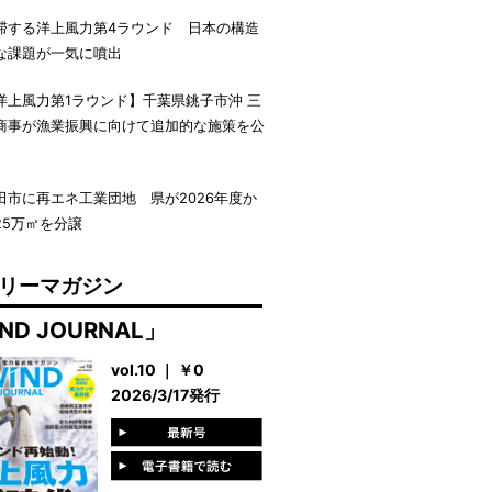
滞する洋上風力第4ラウンド 日本の構造
な課題が一気に噴出
洋上風力第1ラウンド】千葉県銚子市沖 三
商事が漁業振興に向けて追加的な施策を公
田市に再エネ工業団地 県が2026年度か
25万㎡を分譲
リーマガジン
ND JOURNAL」
vol.10 ｜ ￥0
2026/3/17発行