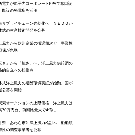
西電力が原子力コーポレートPPAで窓口設
、既設の発電所を活用
車サプライチェーン強靱化へ ＮＥＤＯが
体式の生産技術開発を公募
上風力から欧州企業の撤退相次ぐ 事業性
担保が急務
安さ」から「強さ」へ。洋上風力供給網の
略的自立への転換点
体式洋上風力の過酷環境実証が始動、国が
域公募を開始
炭素オークションの上限価格 洋上風力は
高70万円台、前回比最大で4倍に
井県、あわら市沖洋上風力検討へ 船舶航
特性の調査事業者を公募