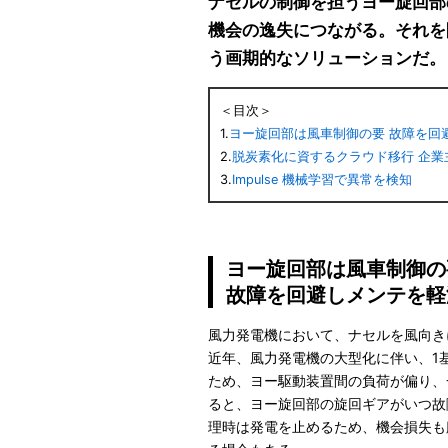
ナセルの制御を担うヨー旋回部
機会の逸失につながる。それを
う画期的なソリューションだ。
＜目次＞
1.
ヨー旋回部は風車制御の要 故障を回
2.
脱炭素化に資するクラウド移行 企業
3.
Impulse 機械学習で異常を検知
ヨー旋回部は風車制御の
故障を回避しメンテを軽
風力発電機において、ナセルを風向き
近年、風力発電機の大型化に伴い、1
ため、ヨー駆動装置間の負荷が偏り、
ると、ヨー旋回部の旋回ギアがいつ故
理時は発電を止めるため、機会損失も