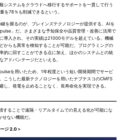
報システムをクラウドへ移行するサポートを一貫して行う
量を78％も削減できるという。
の鍵を握るのが、ブレインズテクノロジーが提供する、AIを
pulse」だ。さまざまな予知保全や品質管理・改善に活用で
に導入され、その実績は21000モデルを超えている。機械
どからも異常を検知することが可能だ。プログラミングの
率的に回すことができる点に加え、ほかのシステムとの統
なアドバンテージだといえる。
pulseを用いたため、1年程度という短い開発期間でサービ
。こうした最新テクノロジーを用いたナブテスコのCMFS
避し、発電を止めることなく、長寿命化を実現できる。
蓄積することで遠隔・リアルタイムでの見える化が可能にな
かせない機能だ。
ジ 2.0＞