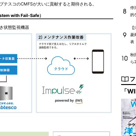
ブテスコのCMFSが大いに貢献すると期待される。
停
的
tem with Fail-Safe）
き状態監視機器
【
菱
表
秋
ら
フ
「WI