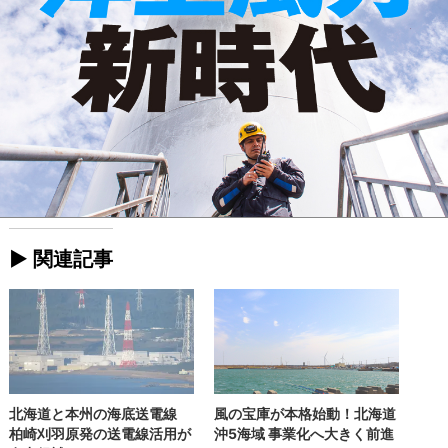
► 関連記事
北海道と本州の海底送電線
風の宝庫が本格始動！北海道
柏崎刈羽原発の送電線活用が
沖5海域 事業化へ大きく前進