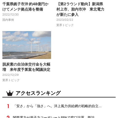
千葉県銚子市沖 約48億円か
【第2ラウンド動向】新潟県
けてメンテ拠点港を整備
村上市、胎内市沖 東北電力
が新たに参入
2022/12/30
国内事例
2023/02/22
業界トピック
脱炭素の自治体交付金を大幅
増 来年度予算案を閣議決定
2022/12/29
業界トピック
アクセスランキング
「安さ」から「強さ」へ。洋上風力供給網の戦略的自立...
関西電力が原子力コーポレートPPAで窓口設置、既設...