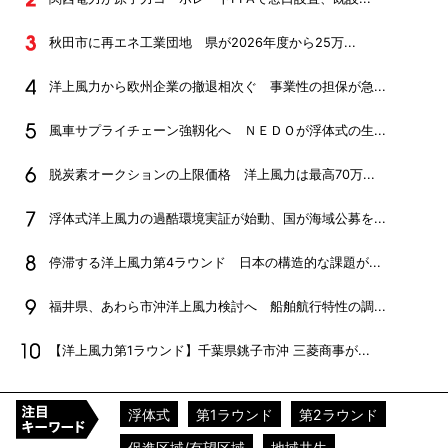
秋田市に再エネ工業団地 県が2026年度から25万...
洋上風力から欧州企業の撤退相次ぐ 事業性の担保が急...
風車サプライチェーン強靱化へ ＮＥＤＯが浮体式の生...
脱炭素オークションの上限価格 洋上風力は最高70万...
浮体式洋上風力の過酷環境実証が始動、国が海域公募を...
停滞する洋上風力第4ラウンド 日本の構造的な課題が...
福井県、あわら市沖洋上風力検討へ 船舶航行特性の調...
【洋上風力第1ラウンド】千葉県銚子市沖 三菱商事が...
浮体式
第1ラウンド
第2ラウンド
促進区域/有望区域
地域共生