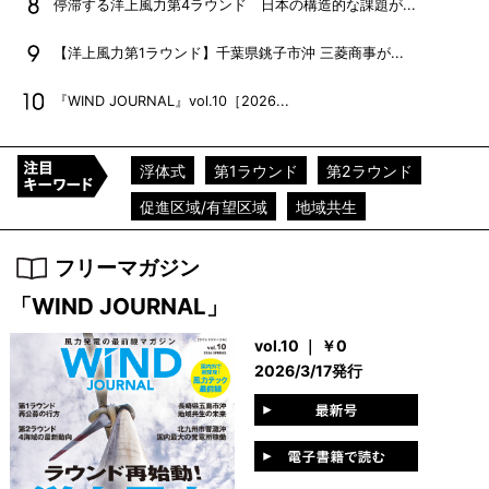
停滞する洋上風力第4ラウンド 日本の構造的な課題が...
【洋上風力第1ラウンド】千葉県銚子市沖 三菱商事が...
『WIND JOURNAL』vol.10［2026...
浮体式
第1ラウンド
第2ラウンド
促進区域/有望区域
地域共生
フリーマガジン
「WIND JOURNAL」
vol.10 ｜ ￥0
2026/3/17発行