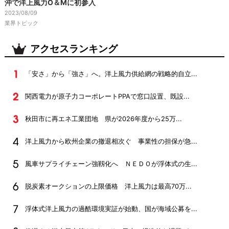
沖で洋上風力O＆Mに初参入
2023/08/09
業界トピック
アクセスランキング
「安さ」から「強さ」へ。洋上風力供給網の戦略的自立...
関西電力が原子力コーポレートPPAで窓口設置、既設...
秋田市に再エネ工業団地 県が2026年度から25万...
洋上風力から欧州企業の撤退相次ぐ 事業性の担保が急...
風車サプライチェーン強靱化へ ＮＥＤＯが浮体式の生...
脱炭素オークションの上限価格 洋上風力は最高70万...
浮体式洋上風力の過酷環境実証が始動、国が海域公募を...