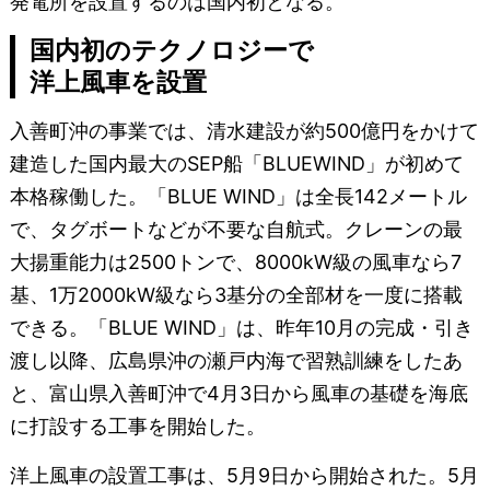
発電所を設置するのは国内初となる。
国内初のテクノロジーで
洋上風車を設置
入善町沖の事業では、清水建設が約500億円をかけて
建造した国内最大のSEP船「BLUEWIND」が初めて
本格稼働した。「BLUE WIND」は全長142メートル
で、タグボートなどが不要な自航式。クレーンの最
大揚重能力は2500トンで、8000kW級の風車なら7
基、1万2000kW級なら3基分の全部材を一度に搭載
できる。「BLUE WIND」は、昨年10月の完成・引き
渡し以降、広島県沖の瀬戸内海で習熟訓練をしたあ
と、富山県入善町沖で4月3日から風車の基礎を海底
に打設する工事を開始した。
洋上風車の設置工事は、5月9日から開始された。5月