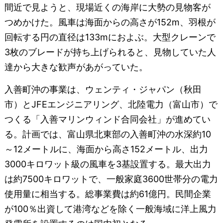
間近で見ようと、現場近くの海岸に大勢の見物客が
つめかけた。風車は海面からの高さが152m、羽根が
回転する円の直径は133mにおよぶ。大型クレーンで
3枚のブレードが持ち上げられると、見物していた人
達から大きな歓声があがっていた。
入善町沖の事業は、ウェンティ・ジャパン（秋田
市）とJFEエンジニアリング、北陸電力（富山市）で
つくる「入善マリンウィンド合同会社」が進めてい
る。計画では、富山県北東部の入善町沖の水深約10
～12メートルに、海面から高さ152メートル、出力
3000キロワット級の風車を3基設置する。最大出力
は約7500キロワットで、一般家庭3600世帯分の電力
使用量に相当する。総事業費は約61億円。民間企業
が100％出資して港湾などを除く一般海域に洋上風力