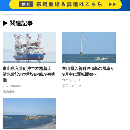
► 関連記事
富山県入善町沖で本格着工
富山県入善町沖 3基の風車が
清水建設の大型SEP船が初稼
9月中に運転開始へ
働
2023/09/01
2023/04/05
業界トピック
国内事例