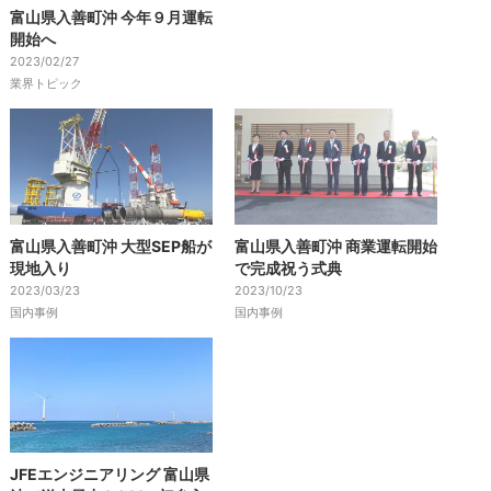
富山県入善町沖 今年９月運転
開始へ
2023/02/27
業界トピック
富山県入善町沖 大型SEP船が
富山県入善町沖 商業運転開始
現地入り
で完成祝う式典
2023/03/23
2023/10/23
国内事例
国内事例
JFEエンジニアリング 富山県