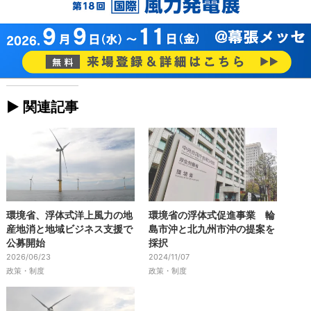
► 関連記事
環境省、浮体式洋上風力の地
環境省の浮体式促進事業 輪
産地消と地域ビジネス支援で
島市沖と北九州市沖の提案を
公募開始
採択
2026/06/23
2024/11/07
政策・制度
政策・制度