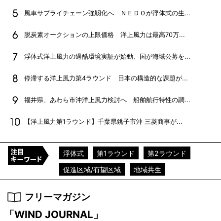
風車サプライチェーン強靱化へ ＮＥＤＯが浮体式の生...
脱炭素オークションの上限価格 洋上風力は最高70万...
浮体式洋上風力の過酷環境実証が始動、国が海域公募を...
停滞する洋上風力第4ラウンド 日本の構造的な課題が...
福井県、あわら市沖洋上風力検討へ 船舶航行特性の調...
【洋上風力第1ラウンド】千葉県銚子市沖 三菱商事が...
浮体式
第1ラウンド
第2ラウンド
促進区域/有望区域
地域共生
フリーマガジン
「WIND JOURNAL」