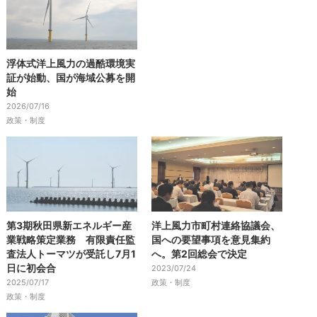
浮体式洋上風力の過酷環境実
証が始動、国が海域公募を開
始
2026/07/16
政策・制度
第3期秋田県新エネルギー産
洋上風力市町村連絡協議会、
業戦略策定業務 有限責任監
国への要望事項を意見集約
査法人トーマツが受託し7月1
へ。第2回総会で決定
日に初会合
2023/07/24
2025/07/17
政策・制度
政策・制度