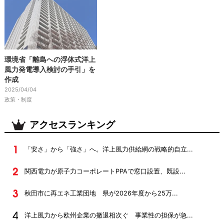
環境省「離島への浮体式洋上
風力発電導入検討の手引」を
作成
2025/04/04
政策・制度
アクセスランキング
「安さ」から「強さ」へ。洋上風力供給網の戦略的自立...
関西電力が原子力コーポレートPPAで窓口設置、既設...
秋田市に再エネ工業団地 県が2026年度から25万...
洋上風力から欧州企業の撤退相次ぐ 事業性の担保が急...