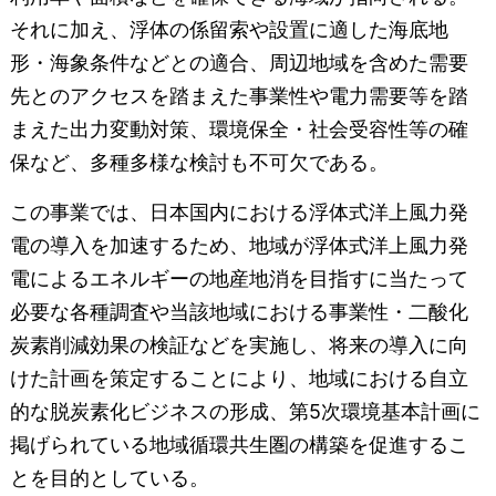
それに加え、浮体の係留索や設置に適した海底地
形・海象条件などとの適合、周辺地域を含めた需要
先とのアクセスを踏まえた事業性や電力需要等を踏
まえた出力変動対策、環境保全・社会受容性等の確
保など、多種多様な検討も不可欠である。
この事業では、日本国内における浮体式洋上風力発
電の導入を加速するため、地域が浮体式洋上風力発
電によるエネルギーの地産地消を目指すに当たって
必要な各種調査や当該地域における事業性・二酸化
炭素削減効果の検証などを実施し、将来の導入に向
けた計画を策定することにより、地域における自立
的な脱炭素化ビジネスの形成、第5次環境基本計画に
掲げられている地域循環共生圏の構築を促進するこ
とを目的としている。