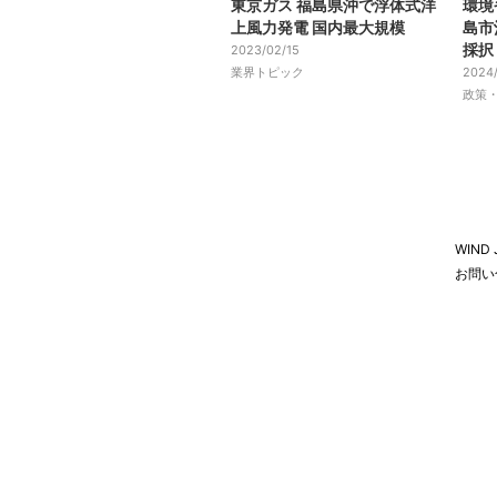
東京ガス 福島県沖で浮体式洋
環境
上風力発電 国内最大規模
島市
採択
2023/02/15
業界トピック
2024/
政策
WIND
お問い