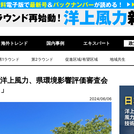
海外トレンド
国内事例
エキスパート
政
第1ラウンド
第2ラウンド
促進区域/有望区域
地域共生
式洋上風力、県環境影響評価審査会
を」
2024/06/06