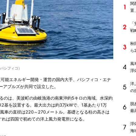
関
置
「
戦
秋
ら
風
Eパシフィコ）
浮
に再生可能エネルギー開発・運営の国内大手、パシフィコ・エナ
洋
ューアブルズが共同で設立した。
の
るのは、美波町の由岐漁港の南東沖約5キロの海域。水深約
脱
車2基を設置する。最大出力は約3万kWで、1基あたり1万
最
る。風車の直径は220～270メートル。基礎となる柱の高さは
現すれば四国で初めての洋上風力発電所になる。
浮
海