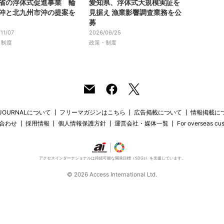
省の浮体式促進事業 輪
愛知県、浮体式大規模実証を
沖と北九州市沖の提案を
見据え 漁業影響調査業務を公
募
11/07
2026/06/25
・制度
政策・制度
 JOURNALについて
フリーマガジンはこちら
広告掲載について
情報掲載に
合わせ
採用情報
個人情報保護方針
運営会社・媒体一覧
For overseas cu
アクセスインターナショナルは持続可能な開発目標（SDGs）を支援しています。
© 2026 Access International Ltd.