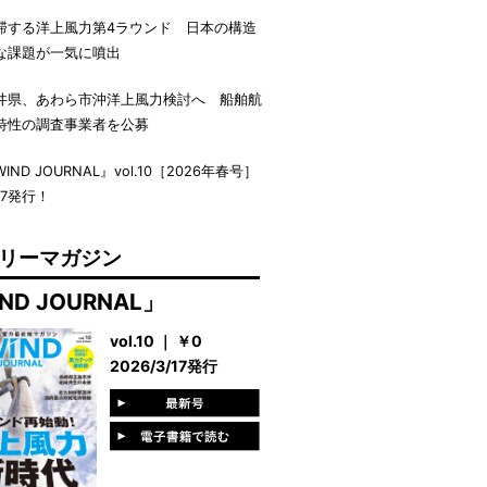
滞する洋上風力第4ラウンド 日本の構造
な課題が一気に噴出
井県、あわら市沖洋上風力検討へ 船舶航
特性の調査事業者を公募
IND JOURNAL』vol.10［2026年春号］
17発行！
リーマガジン
ND JOURNAL」
vol.10 ｜ ￥0
2026/3/17発行