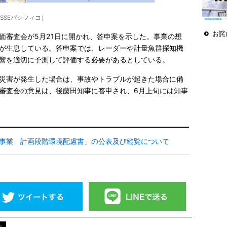
SSEパシフィコ）
お詫
価審査会が5月21日に開かれ、答申案を示した。事業の想
が生息している。答申案では、レーダーや計量魚群探知機
響を適切に予測して評価する必要があるとしている。
災害が発生した場合は、事故やトラブルが起きた場合に備
審査会の意見は、後藤田知事に答申され、6月上旬には知事
発電事業 計画段階環境配慮書」の公表及び縦覧について