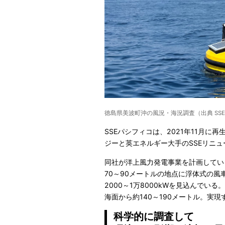
徳島県美波町沖の風況・海況調査（出典 SS
SSEパシフィコは、2021年11月
ジーと英エネルギー大手のSSEリニ
同社が洋上風力発電事業を計画してい
70～90メートルの地点に浮体式の風
2000～1万8000kWを見込んでい
海面から約140～190メートル。実
科学的に調査して