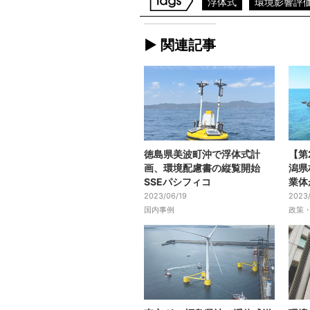
浮体式
環境影響評
► 関連記事
徳島県美波町沖で浮体式計
【第
画、環境配慮書の縦覧開始
潟県
SSEパシフィコ
業体
2023/06/19
2023
国内事例
政策