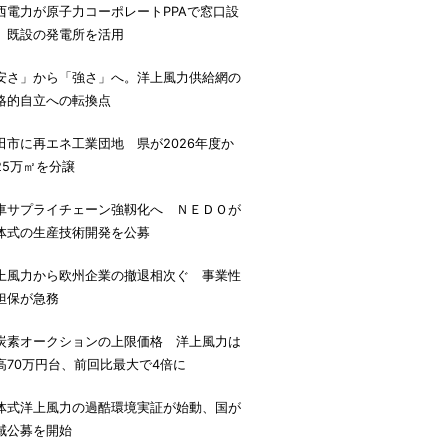
西電力が原子力コーポレートPPAで窓口設
、既設の発電所を活用
安さ」から「強さ」へ。洋上風力供給網の
略的自立への転換点
田市に再エネ工業団地 県が2026年度か
25万㎡を分譲
車サプライチェーン強靱化へ ＮＥＤＯが
体式の生産技術開発を公募
上風力から欧州企業の撤退相次ぐ 事業性
担保が急務
炭素オークションの上限価格 洋上風力は
高70万円台、前回比最大で4倍に
体式洋上風力の過酷環境実証が始動、国が
域公募を開始