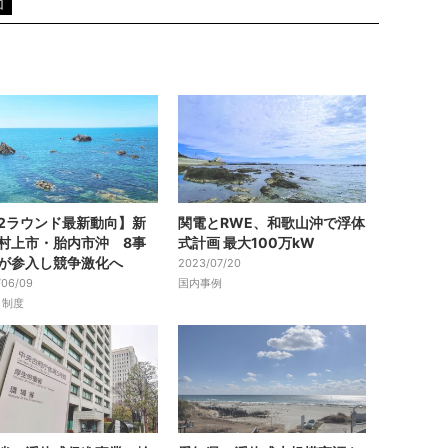
価
2ラウンド最新動向】新
関電とRWE、和歌山沖で浮体
村上市・胎内市沖 8事
式計画 最大100万kW
が参入し競争激化へ
2023/07/20
/06/09
国内事例
・制度