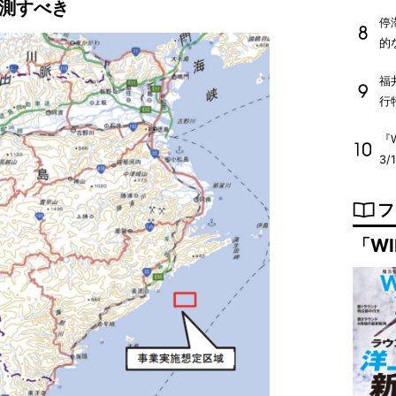
測すべき
停
的
福
行
『W
3/
フ
「WI