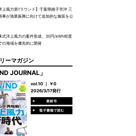
洋上風力第1ラウンド】千葉県銚子市沖 三
商事が漁業振興に向けて追加的な施策を公
床式洋上風力の案件形成、30円/kWh程度
での海域を優先的に開発
リーマガジン
ND JOURNAL」
vol.10 ｜ ￥0
2026/3/17発行