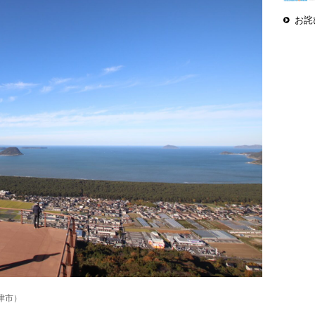
お詫
津市）