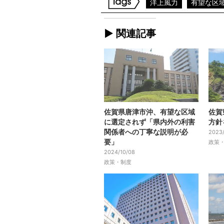
洋上風力
有望な区
► 関連記事
佐賀県唐津市沖、有望な区域
佐賀
に選定されず「県内外の利害
方針
関係者への丁寧な説明が必
2023/
要」
政策
2024/10/08
政策・制度