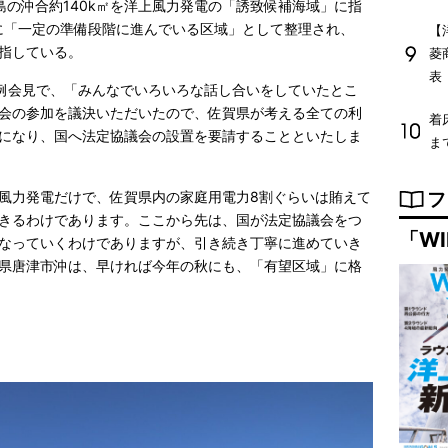
島の沖合約140k㎡を洋上風力発電の「誘致候補海域」に指
度に「一定の準備段階に進んでいる区域」として整理され、
【
指している。
菱
表
定例会見で、「みんなでいろいろな話し合いをしていたとこ
会の参加を議決いただいたので、佐賀県が考える全ての利
着
になり、国へ法定協議会の設置を要請することといたしま
ま
フ
風力発電だけで、佐賀県内の家庭用電力8割ぐらいは賄えて
きるわけであります。ここから先は、国が法定協議会をつ
「WI
なっていくわけでありますが、引き続き丁寧に進めていき
県唐津市沖は、早ければ今年の秋にも、「有望区域」に格