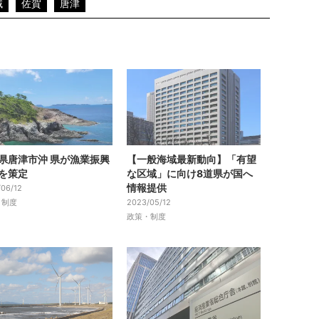
域
佐賀
唐津
県唐津市沖 県が漁業振興
【一般海域最新動向】「有望
を策定
な区域」に向け8道県が国へ
情報提供
06/12
・制度
2023/05/12
政策・制度