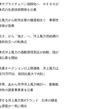
車サプライチェーン強靱化へ ＮＥＤＯが
体式の生産技術開発を公募
上風力から欧州企業の撤退相次ぐ 事業性
担保が急務
安さ」から「強さ」へ。洋上風力供給網の
略的自立への転換点
体式洋上風力の過酷環境実証が始動、国が
域公募を開始
炭素オークションの上限価格 洋上風力は
高70万円台、前回比最大で4倍に
井県、あわら市沖洋上風力検討へ 船舶航
特性の調査事業者を公募
滞する洋上風力第4ラウンド 日本の構造
な課題が一気に噴出