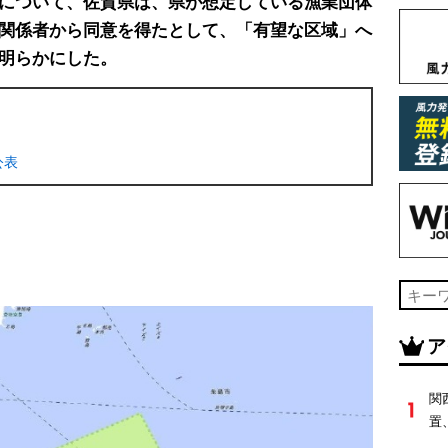
について、佐賀県は、県が想定している漁業団体
関係者から同意を得たとして、「有望な区域」へ
明らかにした。
公表
ア
関
置