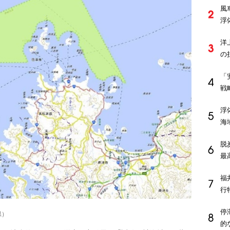
風
浮
洋
の
「
戦
浮
海
脱
最
福
行
停
県）
的