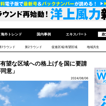
海外トレンド
国内事例
エキスパート
政
第1ラウンド
第2ラウンド
促進区域/有望区域
地域共生
が有望な区域への格上げを国に要請
が同意」
2024/08/06