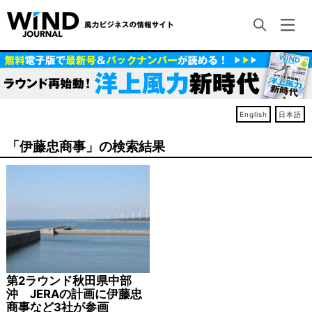
English
日本語
「伊藤忠商事」の検索結果
第2ラウンド秋田県中部
沖 JERAの計画に伊藤忠
商事など3社が参画