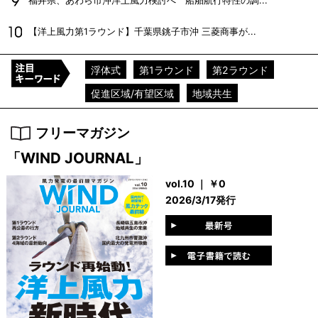
福井県、あわら市沖洋上風力検討へ 船舶航行特性の調...
【洋上風力第1ラウンド】千葉県銚子市沖 三菱商事が...
浮体式
第1ラウンド
第2ラウンド
促進区域/有望区域
地域共生
フリーマガジン
「WIND JOURNAL」
vol.10 ｜ ￥0
2026/3/17発行