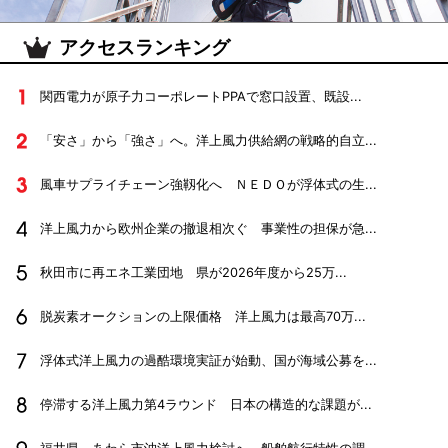
アクセスランキング
関西電力が原子力コーポレートPPAで窓口設置、既設...
「安さ」から「強さ」へ。洋上風力供給網の戦略的自立...
風車サプライチェーン強靱化へ ＮＥＤＯが浮体式の生...
洋上風力から欧州企業の撤退相次ぐ 事業性の担保が急...
秋田市に再エネ工業団地 県が2026年度から25万...
脱炭素オークションの上限価格 洋上風力は最高70万...
浮体式洋上風力の過酷環境実証が始動、国が海域公募を...
停滞する洋上風力第4ラウンド 日本の構造的な課題が...