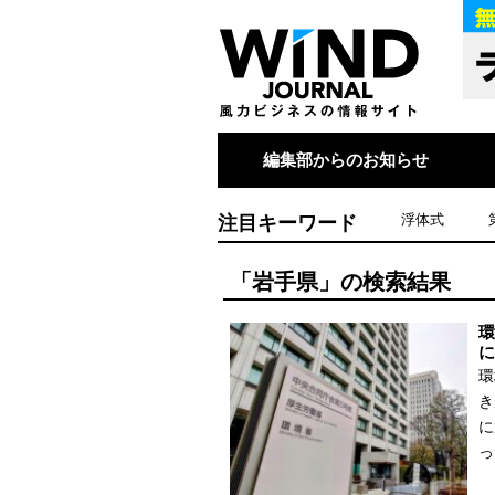
編集部からのお知らせ
注目キーワード
浮体式
「岩手県」の検索結果
環
に
環
き
に
っ