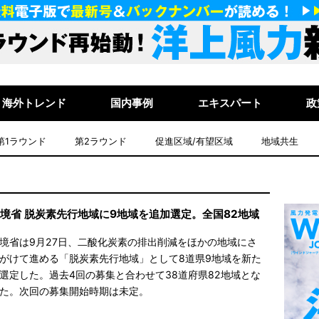
海外トレンド
国内事例
エキスパート
政
第1ラウンド
第2ラウンド
促進区域/有望区域
地域共生
境省 脱炭素先行地域に9地域を追加選定。全国82地域
境省は9月27日、二酸化炭素の排出削減をほかの地域にさ
がけて進める「脱炭素先行地域」として8道県9地域を新た
選定した。過去4回の募集と合わせて38道府県82地域とな
た。次回の募集開始時期は未定。