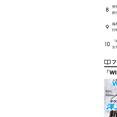
停
的
福
行
『W
3/
フ
「WI