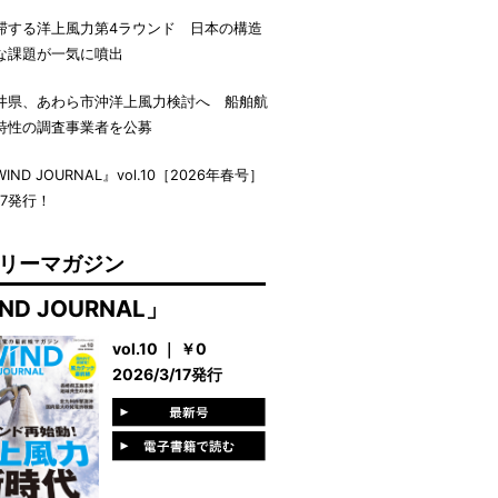
滞する洋上風力第4ラウンド 日本の構造
な課題が一気に噴出
井県、あわら市沖洋上風力検討へ 船舶航
特性の調査事業者を公募
IND JOURNAL』vol.10［2026年春号］
17発行！
リーマガジン
ND JOURNAL」
vol.10 ｜ ￥0
2026/3/17発行