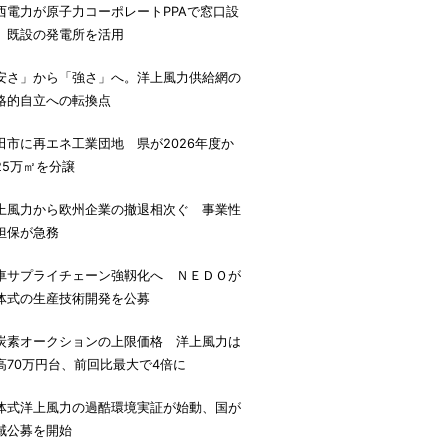
西電力が原子力コーポレートPPAで窓口設
、既設の発電所を活用
安さ」から「強さ」へ。洋上風力供給網の
略的自立への転換点
田市に再エネ工業団地 県が2026年度か
25万㎡を分譲
上風力から欧州企業の撤退相次ぐ 事業性
担保が急務
車サプライチェーン強靱化へ ＮＥＤＯが
体式の生産技術開発を公募
炭素オークションの上限価格 洋上風力は
高70万円台、前回比最大で4倍に
体式洋上風力の過酷環境実証が始動、国が
域公募を開始