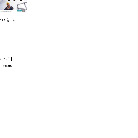
びと訂正
ついて
stomers