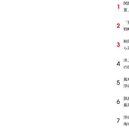
関
置
「
戦
秋
ら
洋
の
風
浮
脱
最
浮
海