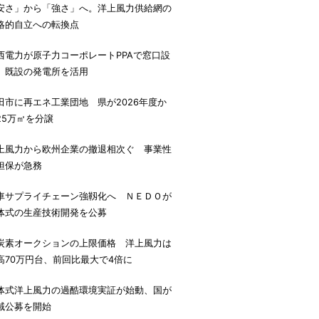
安さ」から「強さ」へ。洋上風力供給網の
略的自立への転換点
西電力が原子力コーポレートPPAで窓口設
、既設の発電所を活用
田市に再エネ工業団地 県が2026年度か
25万㎡を分譲
上風力から欧州企業の撤退相次ぐ 事業性
担保が急務
車サプライチェーン強靱化へ ＮＥＤＯが
体式の生産技術開発を公募
炭素オークションの上限価格 洋上風力は
高70万円台、前回比最大で4倍に
体式洋上風力の過酷環境実証が始動、国が
域公募を開始