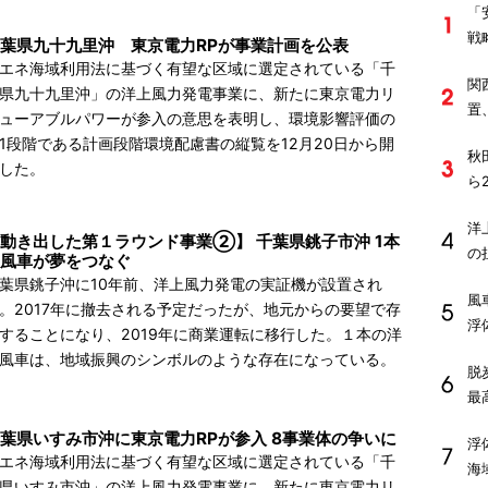
「
戦
葉県九十九里沖 東京電力RPが事業計画を公表
エネ海域利用法に基づく有望な区域に選定されている「千
関
県九十九里沖」の洋上風力発電事業に、新たに東京電力リ
置
ューアブルパワーが参入の意思を表明し、環境影響評価の
1段階である計画段階環境配慮書の縦覧を12月20日から開
秋
した。
ら
洋
動き出した第１ラウンド事業②】 千葉県銚子市沖 1本
の
風車が夢をつなぐ
葉県銚子沖に10年前、洋上風力発電の実証機が設置され
風
。2017年に撤去される予定だったが、地元からの要望で存
浮
することになり、2019年に商業運転に移行した。１本の洋
風車は、地域振興のシンボルのような存在になっている。
脱
最
葉県いすみ市沖に東京電力RPが参入 8事業体の争いに
浮
エネ海域利用法に基づく有望な区域に選定されている「千
海
県いすみ市沖」の洋上風力発電事業に、新たに東京電力リ