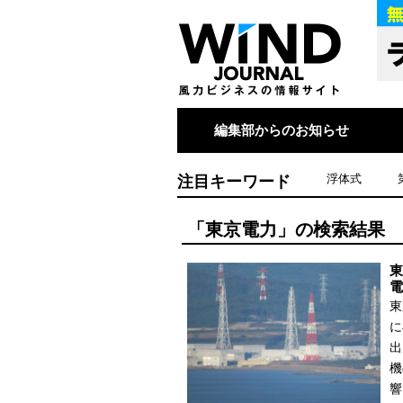
編集部からのお知らせ
注目キーワード
浮体式
「東京電力」の検索結果
東
電
東
に
出
機
響