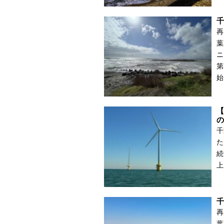
千
再
葉
ニ
第
始
【
の
千
た
続
上
千
再
葉