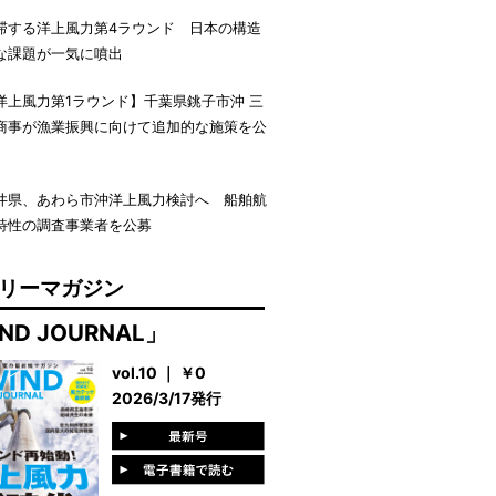
滞する洋上風力第4ラウンド 日本の構造
な課題が一気に噴出
洋上風力第1ラウンド】千葉県銚子市沖 三
商事が漁業振興に向けて追加的な施策を公
井県、あわら市沖洋上風力検討へ 船舶航
特性の調査事業者を公募
リーマガジン
ND JOURNAL」
vol.10 ｜ ￥0
2026/3/17発行