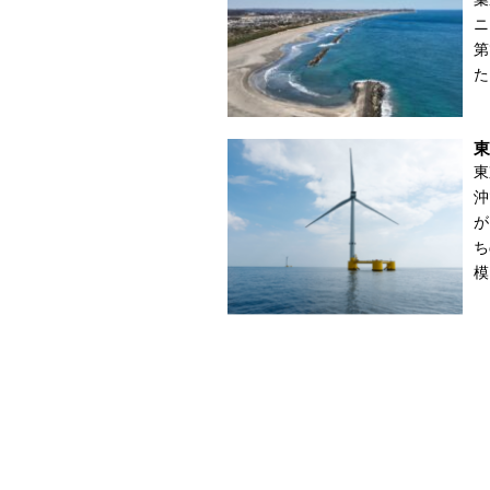
ニ
第
た
東
東
沖
が
ち
模