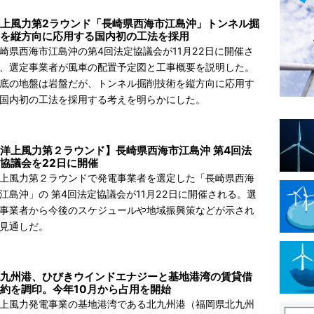
上風力第2ラウンド「長崎県西海市江島沖」トンネル掘
を縦方向に応用する国内初の工法を採用
崎県西海市江島沖の第4回法定協議会が11月22日に開催さ
、選定事業者が風車の配置予定図と工事概要を説明した。
底の地盤は岩盤だが、トンネル掘削技術を縦方向に応用す
国内初の工法を採用する考えを明らかにした。
洋上風力第２ラウンド】長崎県西海市江島沖 第4回法
協議会を22日に開催
上風力第２ラウンドで発電事業者を選定した「長崎県西海
江島沖」の 第4回法定協議会が11月22日に開催される。選
事業者から今後のスケジュールや地域振興策などが示され
見通しだ。
九州港、ひびきウインドエナジーと基地港湾の賃貸借
約を調印。今年10月から占用を開始
上風力発電事業の基地港湾である北九州港（福岡県北九州