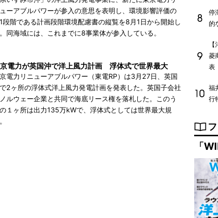
ューアブルパワーが参入の意思を表明し、環境影響評価の
停
1段階である計画段階環境配慮書の縦覧を8月1日から開始し
的
。同海域には、これまでに8事業体が参入している。
【
菱
京電力が英国沖で洋上風力計画 浮体式で世界最大
表
京電力リニューアブルパワー（東電RP）は3月27日、英国
で2ヶ所の浮体式洋上風力発電計画を発表した。英国子会社
福
ノルウェー企業と共同で海底リース権を落札した。このう
行
の１ヶ所は出力135万kWで、浮体式としては世界最大規
。
フ
「WI