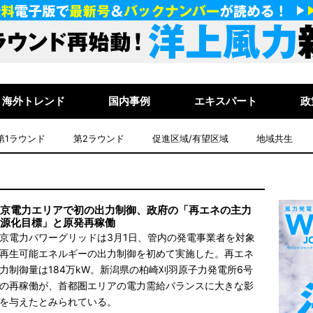
海外トレンド
国内事例
エキスパート
政
第1ラウンド
第2ラウンド
促進区域/有望区域
地域共生
京電力エリアで初の出力制御、政府の「再エネの主力
源化目標」と原発再稼働
京電力パワーグリッドは3月1日、管内の発電事業者を対象
再生可能エネルギーの出力制御を初めて実施した。再エネ
力制御量は184万kW。新潟県の柏崎刈羽原子力発電所6号
の再稼働が、首都圏エリアの電力需給バランスに大きな影
を与えたとみられている。