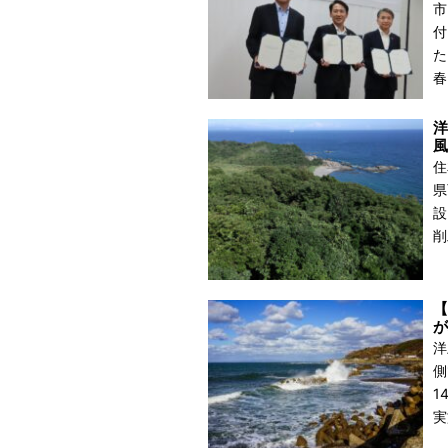
市
付
た
春
洋
風
住
県
設
削
【
が
洋
側
1
実