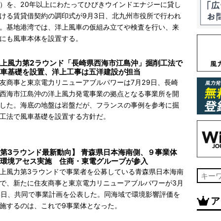
）を、20年以上にわたってひびきウインドエナジーに貸し
ける賃貸借契約の調印式が9月3日、北九州市役所で行われ
。基地港湾では、洋上風車の仮組み立てや検査を行い、来
にも風車本体を設置する。
上風力第2ラウンド「長崎県西海市江島沖」掘削工法で
車基礎を設置、洋上工事は五洋建設が担当
友商事と東京電力リニューアブルパワーは7月29日、長崎
西海市江島沖の洋上風力発電事業の拠点となる事業所を開
した。海底の地盤は岩盤だが、フランスの事例を参考に掘
工法で風車基礎を設置する方針だ。
第3ラウンド最新動向】 青森県日本海南側、９事業体
環境アセス実施 住商・東電グループが参入
上風力第3ラウンドで事業者を公募している青森県日本海南
で、新たに住友商事と東京電力リニューアブルパワーが3月
4日、共同で事業計画を公表した。同海域で環境影響評価を
ア
施するのは、これで9事業体となった。