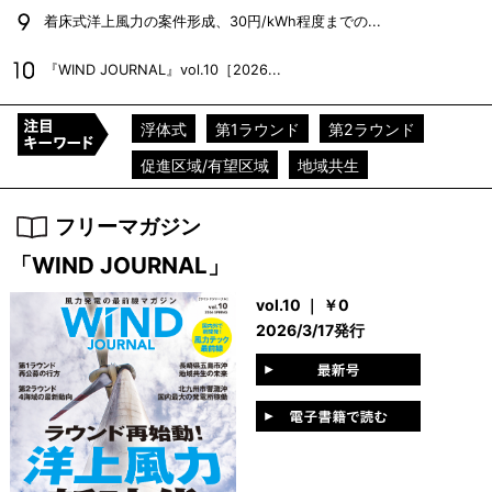
着床式洋上風力の案件形成、30円/kWh程度までの...
『WIND JOURNAL』vol.10［2026...
浮体式
第1ラウンド
第2ラウンド
促進区域/有望区域
地域共生
フリーマガジン
「WIND JOURNAL」
vol.10 ｜ ￥0
2026/3/17発行