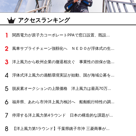
アクセスランキング
関西電力が原子力コーポレートPPAで窓口設置、既設...
風車サプライチェーン強靱化へ ＮＥＤＯが浮体式の生...
洋上風力から欧州企業の撤退相次ぐ 事業性の担保が急...
浮体式洋上風力の過酷環境実証が始動、国が海域公募を...
脱炭素オークションの上限価格 洋上風力は最高70万...
福井県、あわら市沖洋上風力検討へ 船舶航行特性の調...
停滞する洋上風力第4ラウンド 日本の構造的な課題が...
【洋上風力第1ラウンド】千葉県銚子市沖 三菱商事が...