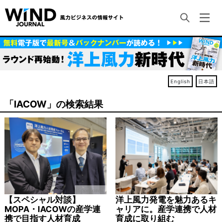
English
日本語
「IACOW」の検索結果
【スペシャル対談】
洋上風力発電を魅力あるキ
MOPA・IACOWの産学連
ャリアに。産学連携で人材
携で目指す人材育成
育成に取り組む