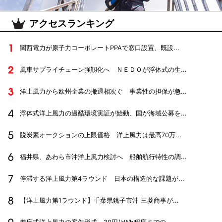
アクセスランキング
関西電力が原子力コーポレートPPAで窓口設置、既設...
風車サプライチェーン強靱化へ ＮＥＤＯが浮体式の生...
洋上風力から欧州企業の撤退相次ぐ 事業性の担保が急...
浮体式洋上風力の過酷環境実証が始動、国が海域公募を...
脱炭素オークションの上限価格 洋上風力は最高70万...
福井県、あわら市沖洋上風力検討へ 船舶航行特性の調...
停滞する洋上風力第4ラウンド 日本の構造的な課題が...
【洋上風力第1ラウンド】千葉県銚子市沖 三菱商事が...