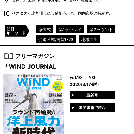
着床式洋上風力の案件形成、30円/kWh程度までの...
ベスタスが北九州市に設備拠点計画、国内市場の持続的...
浮体式
第1ラウンド
第2ラウンド
促進区域/有望区域
地域共生
フリーマガジン
「WIND JOURNAL」
vol.10 ｜ ￥0
2026/3/17発行