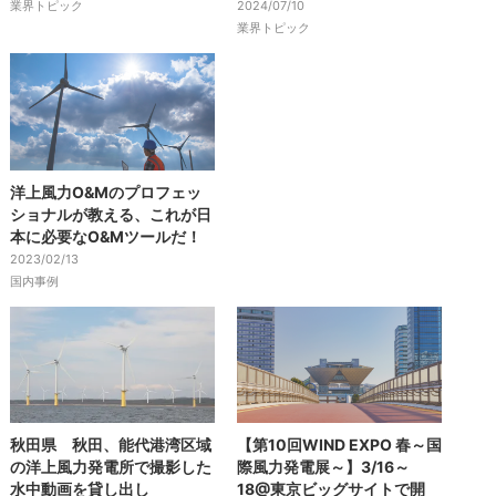
業界トピック
2024/07/10
業界トピック
洋上風力O&Mのプロフェッ
ショナルが教える、これが日
本に必要なO&Mツールだ！
2023/02/13
国内事例
秋田県 秋田、能代港湾区域
【第10回WIND EXPO 春～国
の洋上風力発電所で撮影した
際風力発電展～】3/16～
水中動画を貸し出し
18@東京ビッグサイトで開