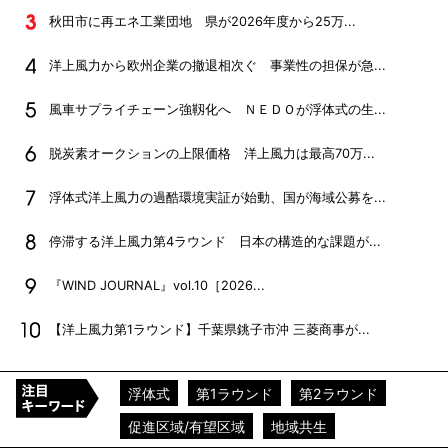
秋田市に再エネ工業団地 県が2026年度から25万...
洋上風力から欧州企業の撤退相次ぐ 事業性の担保が急...
風車サプライチェーン強靱化へ ＮＥＤＯが浮体式の生...
脱炭素オークションの上限価格 洋上風力は最高70万...
浮体式洋上風力の過酷環境実証が始動、国が海域公募を...
停滞する洋上風力第4ラウンド 日本の構造的な課題が...
『WIND JOURNAL』vol.10［2026...
【洋上風力第1ラウンド】千葉県銚子市沖 三菱商事が...
浮体式
第1ラウンド
第2ラウンド
促進区域/有望区域
地域共生