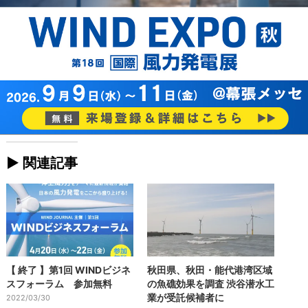
► 関連記事
【 終了 】第1回 WINDビジネ
秋田県、秋田・能代港湾区域
スフォーラム 参加無料
の魚礁効果を調査 渋谷潜水工
業が受託候補者に
2022/03/30