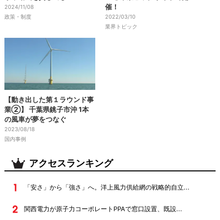
催！
2024/11/08
政策・制度
2022/03/10
業界トピック
【動き出した第１ラウンド事
業②】 千葉県銚子市沖 1本
の風車が夢をつなぐ
2023/08/18
国内事例
アクセスランキング
「安さ」から「強さ」へ。洋上風力供給網の戦略的自立...
関西電力が原子力コーポレートPPAで窓口設置、既設...