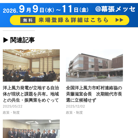
► 関連記事
洋上風力発電が立地する自治
全国洋上風力市町村連絡協の
体が現状と課題を共有。地域
斉藤滋宣会長 次期能代市長
との共生・振興策をめぐって
選に立候補せず
2025/05/22
2025/12/02
政策・制度
政策・制度