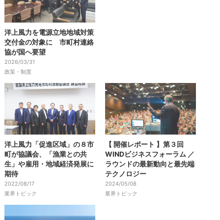
洋上風力を電源立地地域対策
交付金の対象に 市町村連絡
協が国へ要望
2026/03/31
政策・制度
洋上風力「促進区域」の８市
【 開催レポート 】第３回
町が協議会、「漁業との共
WINDビジネスフォーラム ／
生」や雇用・地域経済発展に
ラウンドの最新動向と最先端
期待
テクノロジー
2022/08/17
2024/05/08
業界トピック
業界トピック