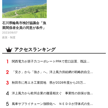
石川県輪島市検討協議会「漁
業関係者全員の同意が条件」
2023/09/07
政策・制度
アクセスランキング
関西電力が原子力コーポレートPPAで窓口設置、既設...
「安さ」から「強さ」へ。洋上風力供給網の戦略的自立...
秋田市に再エネ工業団地 県が2026年度から25万...
洋上風力から欧州企業の撤退相次ぐ 事業性の担保が急...
風車サプライチェーン強靱化へ ＮＥＤＯが浮体式の生...