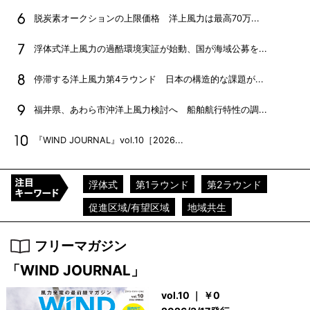
脱炭素オークションの上限価格 洋上風力は最高70万...
浮体式洋上風力の過酷環境実証が始動、国が海域公募を...
停滞する洋上風力第4ラウンド 日本の構造的な課題が...
福井県、あわら市沖洋上風力検討へ 船舶航行特性の調...
『WIND JOURNAL』vol.10［2026...
浮体式
第1ラウンド
第2ラウンド
促進区域/有望区域
地域共生
フリーマガジン
「WIND JOURNAL」
vol.10 ｜ ￥0