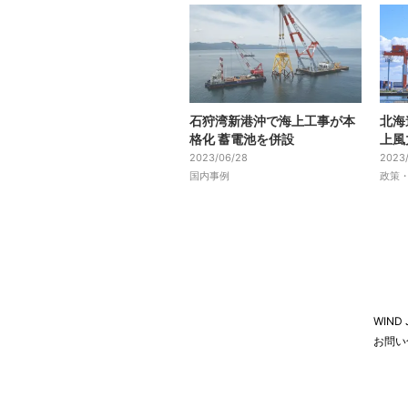
石狩湾新港沖で海上工事が本
北海
格化 蓄電池を併設
上風
2023/06/28
2023/
国内事例
政策
WIND
お問い