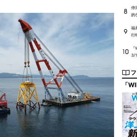
停
的
福
行
『W
3/
フ
「WI