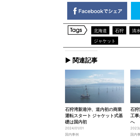
北海道
石狩
清
ジャケット
► 関連記事
石狩湾新港沖、道内初の商業
石狩
運転スタート ジャケット式基
工事
礎は国内初
へ
2024/01/01
2023
国内事例
国内