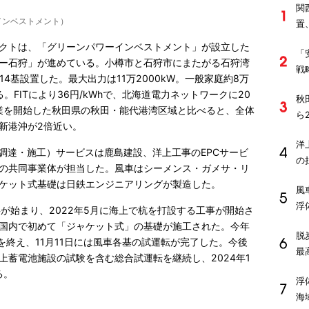
関
インベストメント）
置
クトは、「グリーンパワーインベストメント」が設立した
「
ー石狩」が進めている。小樽市と石狩市にまたがる石狩湾
戦
14基設置した。最大出力は11万2000kW。一般家庭約8万
。FITにより36円/kWhで、北海道電力ネットワークに20
秋
業を開始した秋田県の秋田・能代港湾区域と比べると、全体
ら
新港沖が2倍近い。
洋
・調達・施工）サービスは鹿島建設、洋上工事のEPCサービ
の
の共同事業体が担当した。風車はシーメンス・ガメサ・リ
ケット式基礎は日鉄エンジニアリングが製造した。
風
浮
事が始まり、2022年5月に海上で杭を打設する工事が開始さ
国内で初めて「ジャケット式」の基礎が施工された。今年
脱
事を終え、11月11日には風車各基の試運転が完了した。今後
最
上蓄電池施設の試験を含む総合試運転を継続し、2024年1
る。
浮
海