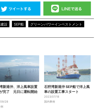
水建設
SEP船
グリーンパワーインベストメント
湾新港沖、洋上風車設置
石狩湾新港沖 SEP船で洋上風
が完了 元日に運転開始
車の設置工事スタート
2023/07/18
/09/28
国内事例
事例