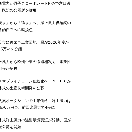
西電力が原子力コーポレートPPAで窓口設
、既設の発電所を活用
安さ」から「強さ」へ。洋上風力供給網の
略的自立への転換点
田市に再エネ工業団地 県が2026年度か
25万㎡を分譲
上風力から欧州企業の撤退相次ぐ 事業性
担保が急務
車サプライチェーン強靱化へ ＮＥＤＯが
体式の生産技術開発を公募
炭素オークションの上限価格 洋上風力は
高70万円台、前回比最大で4倍に
体式洋上風力の過酷環境実証が始動、国が
域公募を開始