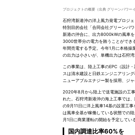
プロジェクトの概要（出典 グリーンパワー
石狩湾新港沖の洋上風力発電プロジェ
特別目的会社「合同会社グリーンパワ
新港の沖合に、出力8000kWの風車を
3000世帯分の電力を賄うことができる
年間売電する予定。今年1月に本格操
の出力は小さいが、単機出力は石狩湾
この事業は、陸上工事のEPC（設計
スは清水建設と日鉄エンジニアリング
ニューアブルエナジー製を採用、ジャ
2020年8月から陸上で送電施設の工
れた。石狩湾新港沖の海上工事では、
の9月11日に洋上風車14基の設置工
は風車全基が稼働している状態での陸
月1日に商業運転の開始を予定してい
国内調達比率60%を