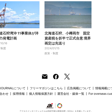
道石狩湾沖 11事業体が洋
北海道石狩、小樽両市 固定
力発電計画
資産税を折半で正式合意 境界
画定は先送り
10/16
・制度
2024/01/15
政策・制度
 JOURNALについて
フリーマガジンはこちら
広告掲載について
情報掲載に
合わせ
採用情報
個人情報保護方針
運営会社・媒体一覧
For overseas cu
アクセスインターナショナルは持続可能な開発目標（SDGs）を支援しています。