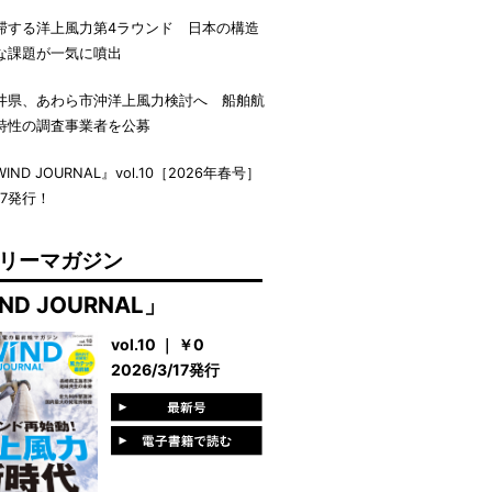
滞する洋上風力第4ラウンド 日本の構造
な課題が一気に噴出
井県、あわら市沖洋上風力検討へ 船舶航
特性の調査事業者を公募
IND JOURNAL』vol.10［2026年春号］
17発行！
リーマガジン
ND JOURNAL」
vol.10 ｜ ￥0
2026/3/17発行