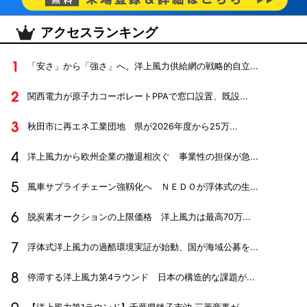
アクセスランキング
「安さ」から「強さ」へ。洋上風力供給網の戦略的自立...
関西電力が原子力コーポレートPPAで窓口設置、既設...
秋田市に再エネ工業団地 県が2026年度から25万...
洋上風力から欧州企業の撤退相次ぐ 事業性の担保が急...
風車サプライチェーン強靱化へ ＮＥＤＯが浮体式の生...
脱炭素オークションの上限価格 洋上風力は最高70万...
浮体式洋上風力の過酷環境実証が始動、国が海域公募を...
停滞する洋上風力第4ラウンド 日本の構造的な課題が...