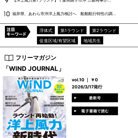
【洋上風力第1ラウンド】千葉県銚子市沖 三菱商事が...
福井県、あわら市沖洋上風力検討へ 船舶航行特性の調...
浮体式
第1ラウンド
第2ラウンド
促進区域/有望区域
地域共生
フリーマガジン
「WIND JOURNAL」
vol.10 ｜ ￥0
2026/3/17発行