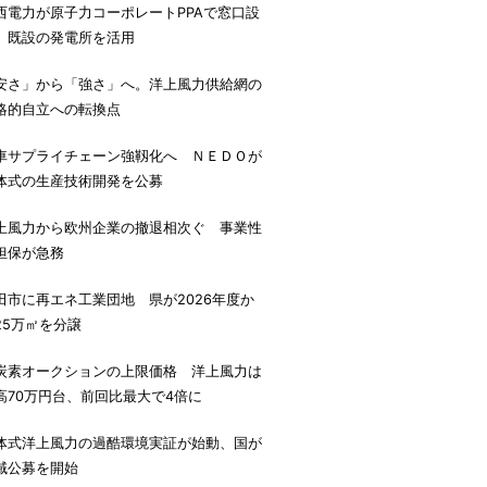
西電力が原子力コーポレートPPAで窓口設
、既設の発電所を活用
安さ」から「強さ」へ。洋上風力供給網の
略的自立への転換点
車サプライチェーン強靱化へ ＮＥＤＯが
体式の生産技術開発を公募
上風力から欧州企業の撤退相次ぐ 事業性
担保が急務
田市に再エネ工業団地 県が2026年度か
25万㎡を分譲
炭素オークションの上限価格 洋上風力は
高70万円台、前回比最大で4倍に
体式洋上風力の過酷環境実証が始動、国が
域公募を開始