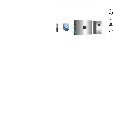
ナ
の
ナ
生
が
ー