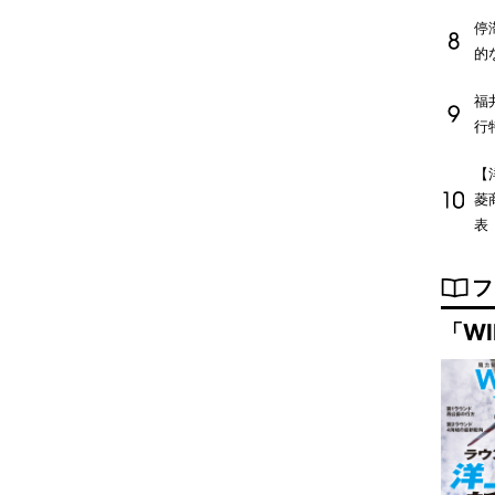
停
的
福
行
【
菱
表
フ
「WI