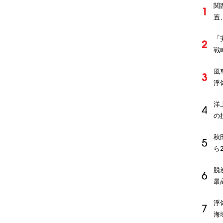
関
置
「
戦
風
浮
洋
の
秋
ら
脱
最
浮
海