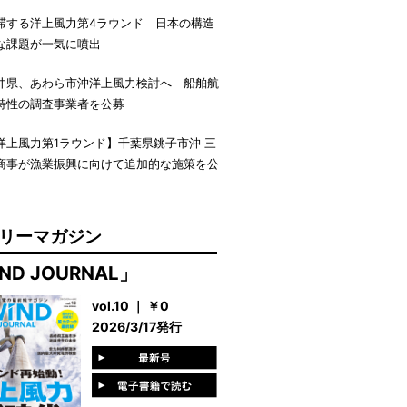
滞する洋上風力第4ラウンド 日本の構造
な課題が一気に噴出
井県、あわら市沖洋上風力検討へ 船舶航
特性の調査事業者を公募
洋上風力第1ラウンド】千葉県銚子市沖 三
商事が漁業振興に向けて追加的な施策を公
リーマガジン
ND JOURNAL」
vol.10 ｜ ￥0
2026/3/17発行