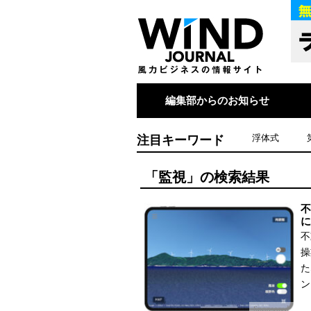
編集部からのお知らせ
注目キーワード
浮体式
「監視」の検索結果
不
に
不
操
た
ン