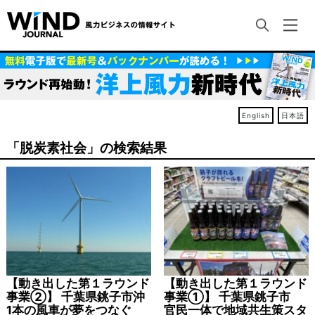
English
日本語
「脱炭素社会」の検索結果
【動き出した第１ラウンド
【動き出した第１ラウンド
事業②】 千葉県銚子市沖
事業①】 千葉県銚子市
1本の風車が夢をつなぐ
官民一体で地域共生策スタ