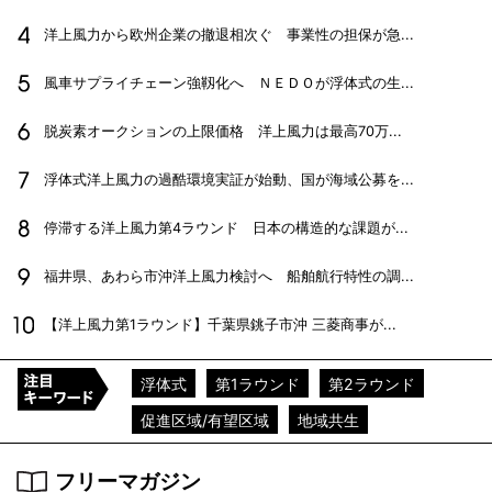
洋上風力から欧州企業の撤退相次ぐ 事業性の担保が急...
風車サプライチェーン強靱化へ ＮＥＤＯが浮体式の生...
脱炭素オークションの上限価格 洋上風力は最高70万...
浮体式洋上風力の過酷環境実証が始動、国が海域公募を...
停滞する洋上風力第4ラウンド 日本の構造的な課題が...
福井県、あわら市沖洋上風力検討へ 船舶航行特性の調...
【洋上風力第1ラウンド】千葉県銚子市沖 三菱商事が...
浮体式
第1ラウンド
第2ラウンド
促進区域/有望区域
地域共生
フリーマガジン