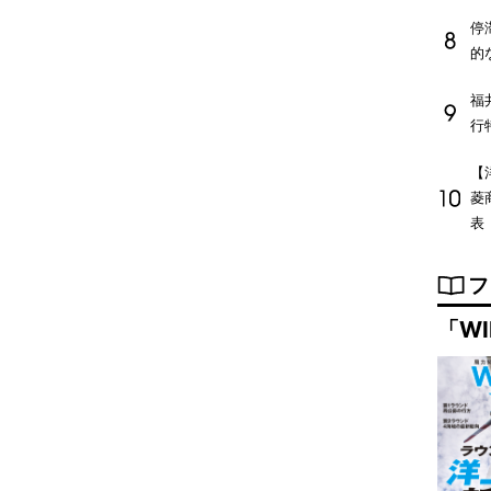
停
的
福
行
【
菱
表
フ
「WI