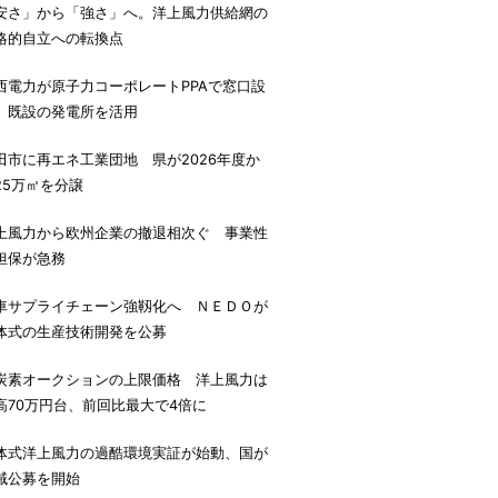
安さ」から「強さ」へ。洋上風力供給網の
略的自立への転換点
西電力が原子力コーポレートPPAで窓口設
、既設の発電所を活用
田市に再エネ工業団地 県が2026年度か
25万㎡を分譲
上風力から欧州企業の撤退相次ぐ 事業性
担保が急務
車サプライチェーン強靱化へ ＮＥＤＯが
体式の生産技術開発を公募
炭素オークションの上限価格 洋上風力は
高70万円台、前回比最大で4倍に
体式洋上風力の過酷環境実証が始動、国が
域公募を開始