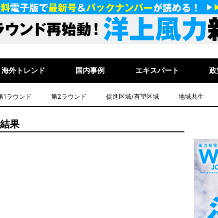
海外トレンド
国内事例
エキスパート
政
第1ラウンド
第2ラウンド
促進区域/有望区域
地域共生
索結果