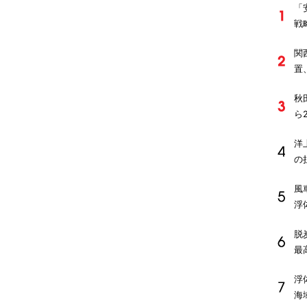
「
戦
関
置
秋
ら
洋
の
風
浮
脱
最
浮
海