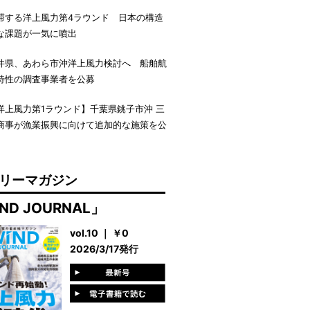
滞する洋上風力第4ラウンド 日本の構造
な課題が一気に噴出
井県、あわら市沖洋上風力検討へ 船舶航
特性の調査事業者を公募
洋上風力第1ラウンド】千葉県銚子市沖 三
商事が漁業振興に向けて追加的な施策を公
リーマガジン
ND JOURNAL」
vol.10 ｜ ￥0
2026/3/17発行