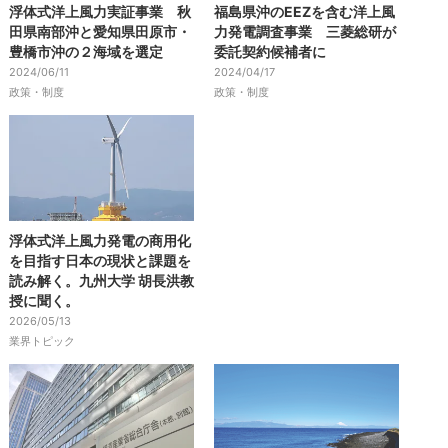
浮体式洋上風力実証事業 秋
福島県沖のEEZを含む洋上風
田県南部沖と愛知県田原市・
力発電調査事業 三菱総研が
豊橋市沖の２海域を選定
委託契約候補者に
2024/06/11
2024/04/17
政策・制度
政策・制度
浮体式洋上風力発電の商用化
を目指す日本の現状と課題を
読み解く。九州大学 胡長洪教
授に聞く。
2026/05/13
業界トピック