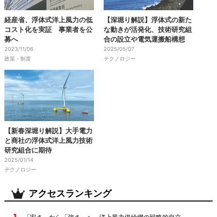
経産省、浮体式洋上風力の低
【深堀り解説】浮体式の新た
コスト化を実証 事業者を公
な動きが活発化、技術研究組
募へ
合の設立や電気運搬船構想
2023/11/06
2025/05/07
政策・制度
テクノロジー
【新春深堀り解説】大手電力
と商社の浮体式洋上風力技術
研究組合に期待
2025/01/14
テクノロジー
アクセスランキング