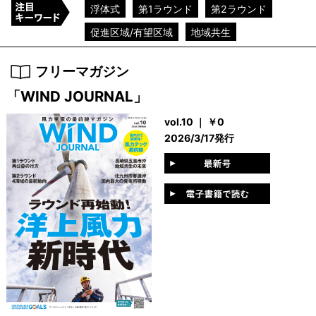
浮体式
第1ラウンド
第2ラウンド
促進区域/有望区域
地域共生
フリーマガジン
「WIND JOURNAL」
vol.10 ｜ ￥0
2026/3/17発行