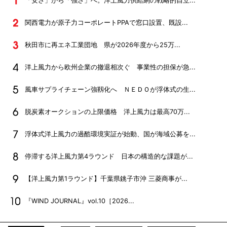
「安さ」から「強さ」へ。洋上風力供給網の戦略的自立...
関西電力が原子力コーポレートPPAで窓口設置、既設...
秋田市に再エネ工業団地 県が2026年度から25万...
洋上風力から欧州企業の撤退相次ぐ 事業性の担保が急...
風車サプライチェーン強靱化へ ＮＥＤＯが浮体式の生...
脱炭素オークションの上限価格 洋上風力は最高70万...
浮体式洋上風力の過酷環境実証が始動、国が海域公募を...
停滞する洋上風力第4ラウンド 日本の構造的な課題が...
【洋上風力第1ラウンド】千葉県銚子市沖 三菱商事が...
『WIND JOURNAL』vol.10［2026...