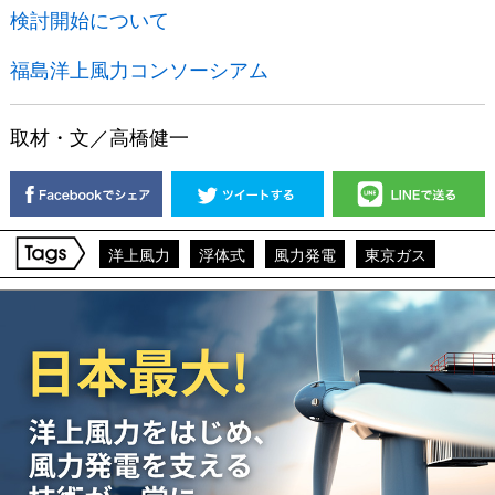
検討開始について
福島洋上風力コンソーシアム
取材・文／高橋健一
洋上風力
浮体式
風力発電
東京ガス