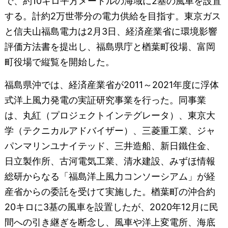
で、約10キロ平方メートルの海域に2基の風車を設置
する。計約2万世帯分の電力供給を目指す。東京ガス
と信夫山福島電力は2月3日、経済産業省に環境影響
評価方法書を提出し、福島県庁と楢葉町役場、富岡
町役場で縦覧を開始した。
福島県沖では、経済産業省が2011～2021年度に浮体
式洋上風力発電の実証研究事業を行った。同事業
は、丸紅（プロジェクトインテグレータ）、東京大
学（テクニカルアドバイザー）、三菱重工業、ジャ
パンマリンユナイテッド、三井造船、新日鐵住金、
日立製作所、古河電気工業、清水建設、みずほ情報
総研からなる「福島洋上風力コンソーシアム」が経
産省からの委託を受けて実施した。楢葉町の沖合約
20キロに3基の風車を設置したが、2020年12月に民
間への引き継ぎを断念し、風車や洋上変電所、海底