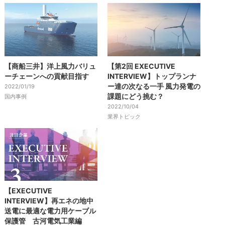
【商船三井】洋上風力バリュ
【第2回 EXECUTIVE
ーチェーンへの貢献目指す
INTERVIEW】トップランナ
ー達の次なる一手 風力発電の
2022/01/19
課題にどう挑む？
国内事例
2022/10/04
業界トピック
【EXECUTIVE
INTERVIEW】再エネの地中
送電に最適な電力用ケーブル
保護管 古河電気工業編