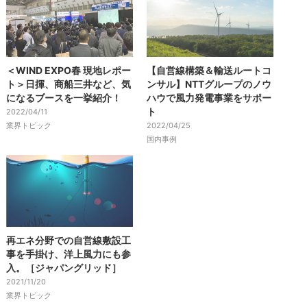
＜WIND EXPO春 現地レポー
【自営線構築＆輸送ルートコ
ト＞日揮、商船三井など、気
ンサル】NTTグループのノウ
になるブースを一挙紹介！
ハウで風力発電事業をサポー
ト
2022/04/11
業界トピック
2022/04/25
国内事例
再エネ分野での自営線敷設工
事を手掛け、洋上風力にも参
入。［ジャパングリッド］
2021/11/20
業界トピック