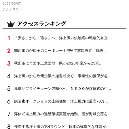
2025/03/07
テクノロジー
アクセスランキング
「安さ」から「強さ」へ。洋上風力供給網の戦略的自立...
関西電力が原子力コーポレートPPAで窓口設置、既設...
秋田市に再エネ工業団地 県が2026年度から25万...
洋上風力から欧州企業の撤退相次ぐ 事業性の担保が急...
風車サプライチェーン強靱化へ ＮＥＤＯが浮体式の生...
脱炭素オークションの上限価格 洋上風力は最高70万...
浮体式洋上風力の過酷環境実証が始動、国が海域公募を...
停滞する洋上風力第4ラウンド 日本の構造的な課題が...