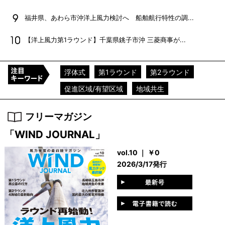
福井県、あわら市沖洋上風力検討へ 船舶航行特性の調...
【洋上風力第1ラウンド】千葉県銚子市沖 三菱商事が...
浮体式
第1ラウンド
第2ラウンド
促進区域/有望区域
地域共生
フリーマガジン
「WIND JOURNAL」
vol.10 ｜ ￥0
2026/3/17発行