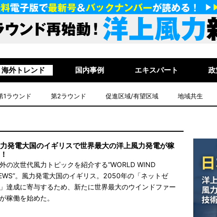
海外トレンド
国内事例
エキスパート
政
第1ラウンド
第2ラウンド
促進区域/有望区域
地域共生
力発電大国のイギリスで世界最大の洋上風力発電が稼
！
外の次世代風力トピックを紹介する“WORLD WIND
EWS”。風力発電大国のイギリス。2050年の「ネットゼ
」達成に寄与するため、新たに世界最大のウインドファー
が稼働を始めた。