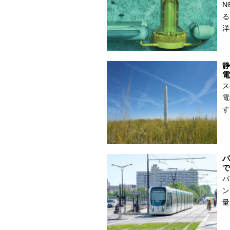
N
る
洋
静
ス
電
す
パ
で
パ
ン
量