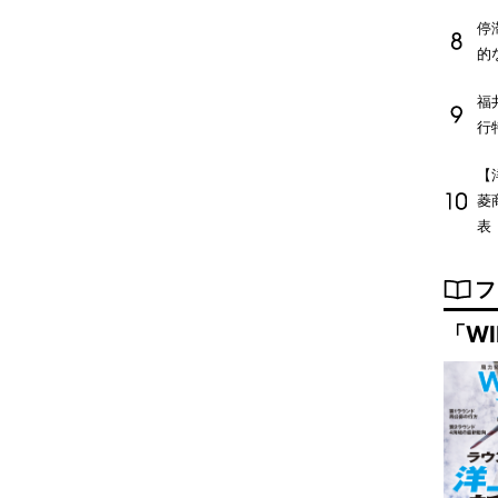
停
的
福
行
【
菱
表
フ
「WI