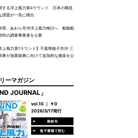
滞する洋上風力第4ラウンド 日本の構造
な課題が一気に噴出
井県、あわら市沖洋上風力検討へ 船舶航
特性の調査事業者を公募
洋上風力第1ラウンド】千葉県銚子市沖 三
商事が漁業振興に向けて追加的な施策を公
リーマガジン
ND JOURNAL」
vol.10 ｜ ￥0
2026/3/17発行