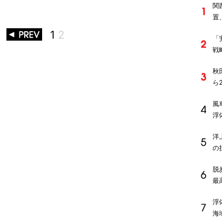
関
置
1
2
「
戦
秋
ら
風
浮
洋
の
脱
最
浮
海