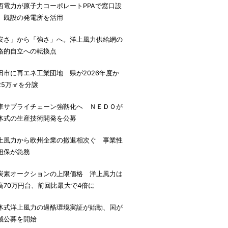
西電力が原子力コーポレートPPAで窓口設
、既設の発電所を活用
安さ」から「強さ」へ。洋上風力供給網の
略的自立への転換点
田市に再エネ工業団地 県が2026年度か
25万㎡を分譲
車サプライチェーン強靱化へ ＮＥＤＯが
体式の生産技術開発を公募
上風力から欧州企業の撤退相次ぐ 事業性
担保が急務
炭素オークションの上限価格 洋上風力は
高70万円台、前回比最大で4倍に
体式洋上風力の過酷環境実証が始動、国が
域公募を開始