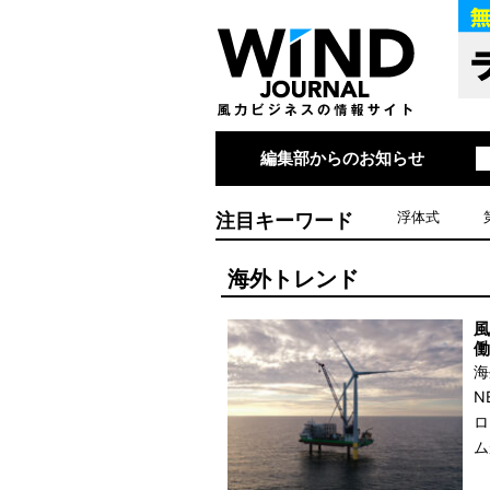
編集部からのお知らせ
注目キーワード
浮体式
海外トレンド
風
働
海
N
ロ
ム