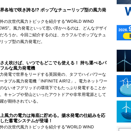
界各地で咲き誇る!? ポップなチューリップ型の風力発
外の次世代風力トピックを紹介する“WORLD WIND
EWS”。風力発電といって思い浮かべるのは、どんなデザイ
だろうか。今回ご紹介するのは、カラフルでポップなチュ
リップ型の風力発電だ。
さえ吹けば、いつでもどこでも使える！ 持ち運べるパ
フルな風力発電機
力発電で世界をリードする英国発の、タフでハイパワーな
ータブル風力発電機「INFINITE AIR12」。電力ネットワー
のないオフグリッドの環境下でもたっぷり発電することか
、キャンプや登山といったアウトドアや非常用電源として
躍が期待されている。
上風力の電力は海底に貯める。揚水発電の仕組みを応
した蓄電システムが登場！
外の次世代風力トピックを紹介する”WORLD WIND