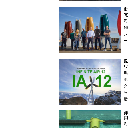
世
電
海
N
ン
ー
風
ワ
風
ポ
ク
ら
活
洋
用
海