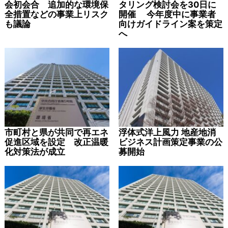
会初会合 追加的な環境保
タリング検討会を30日に
全措置などの事業上リスク
開催 今年度中に事業者
も議論
向けガイドライン案を策定
へ
市町村と県が共同で再エネ
浮体式洋上風力 地産地消
促進区域を設定 改正温暖
ビジネス計画策定事業の公
化対策法が成立
募開始