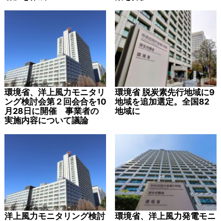
環境省、洋上風力モニタリ
環境省 脱炭素先行地域に9
ング検討会第２回会合を10
地域を追加選定。全国82
月28日に開催 事業者の
地域に
実施内容について議論
洋上風力モニタリング検討
環境省、洋上風力発電モニ