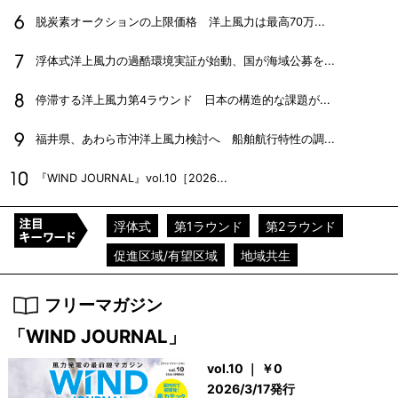
脱炭素オークションの上限価格 洋上風力は最高70万...
浮体式洋上風力の過酷環境実証が始動、国が海域公募を...
停滞する洋上風力第4ラウンド 日本の構造的な課題が...
福井県、あわら市沖洋上風力検討へ 船舶航行特性の調...
『WIND JOURNAL』vol.10［2026...
浮体式
第1ラウンド
第2ラウンド
促進区域/有望区域
地域共生
フリーマガジン
「WIND JOURNAL」
vol.10 ｜ ￥0
2026/3/17発行