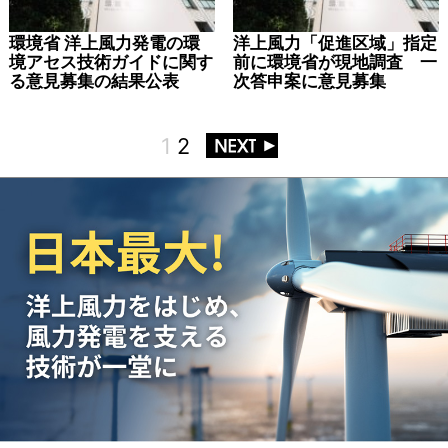
環境省 洋上風力発電の環
洋上風力「促進区域」指定
境アセス技術ガイドに関す
前に環境省が現地調査 一
る意見募集の結果公表
次答申案に意見募集
1
2