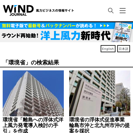
English
日本語
「環境省」の検索結果
環境省「離島への浮体式洋
環境省の浮体式促進事業
上風力発電導入検討の手
輪島市沖と北九州市沖の提
引」を作成
案を採択