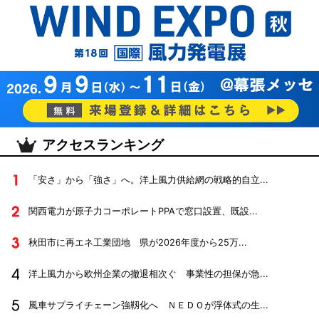
アクセスランキング
「安さ」から「強さ」へ。洋上風力供給網の戦略的自立...
関西電力が原子力コーポレートPPAで窓口設置、既設...
秋田市に再エネ工業団地 県が2026年度から25万...
洋上風力から欧州企業の撤退相次ぐ 事業性の担保が急...
風車サプライチェーン強靱化へ ＮＥＤＯが浮体式の生...