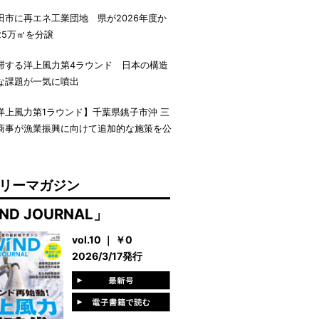
田市に再エネ工業団地 県が2026年度か
25万㎡を分譲
滞する洋上風力第4ラウンド 日本の構造
な課題が一気に噴出
洋上風力第1ラウンド】千葉県銚子市沖 三
商事が漁業振興に向けて追加的な施策を公
リーマガジン
ND JOURNAL」
vol.10 ｜ ￥0
2026/3/17発行