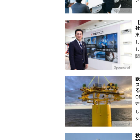
【
社
東
し
し
聞
欧
ス
る
O
守
し
シ
秋