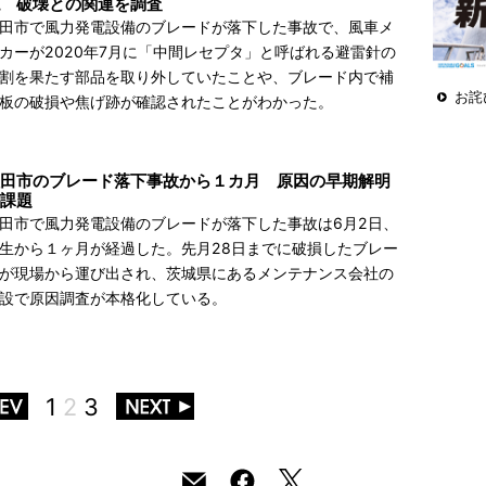
 破壊との関連を調査
田市で風力発電設備のブレードが落下した事故で、風車メ
カーが2020年7月に「中間レセプタ」と呼ばれる避雷針の
割を果たす部品を取り外していたことや、ブレード内で補
お詫
板の破損や焦げ跡が確認されたことがわかった。
田市のブレード落下事故から１カ月 原因の早期解明
課題
田市で風力発電設備のブレードが落下した事故は6月2日、
生から１ヶ月が経過した。先月28日までに破損したブレー
が現場から運び出され、茨城県にあるメンテナンス会社の
設で原因調査が本格化している。
1
2
3