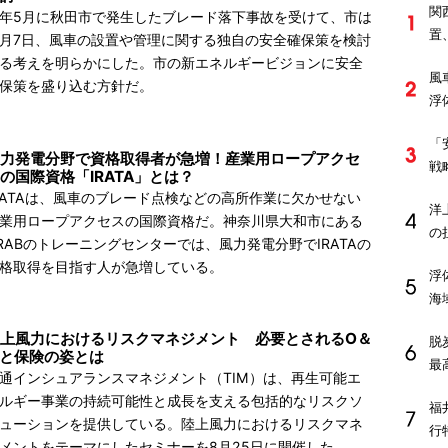
関
年5月に秋田市で発生したブレード落下事故を受けて、市は
置
1月7日、風車の設置や管理に関する独自の安全確保策を検討
る考えを明らかにした。市の新エネルギービジョンに安全
風
保策を盛り込む方針だ。
浮
「
力発電分野で資格取得者が急増！産業用ロープアクセ
戦
の国際資格「IRATA」とは？
RATAは、風車のブレード点検などの高所作業に欠かせない
洋
業用ロープアクセスの国際資格だ。神奈川県大和市にある
の
RABのトレーニングセンターでは、風力発電分野でIRATAの
格取得を目指す人が急増している。
浮
海
上風力におけるリスクマネジメント 必要とされるO＆
脱
と保険の姿とは
最
通インシュアランスマネジメント（TIM）は、再生可能エ
ルギー事業の持続可能性と成長を支える包括的なリスクソ
福
ューションを提供している。陸上風力におけるリスクマネ
行
メントをテーマにしたセミナーを8月25日に開催した。