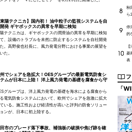
秋
ら
東陽テクニカ】国内初！ 油中粒子の監視システムを自
開発 ギヤボックスの異常を早期に検知
停
陽テクニカは、ギヤボックスの潤滑油の異常を早期に検知
的
て、設備のトラブルを未然に防止するシステムを自社開発
た。高野俊也社長に、風力発電分野における事業の展望を
【
いた。
菱
表
州でシェアを急拡大！OESグループの最新電気防食シ
フ
テムが日本に上陸！ 洋上風力発電の基礎を腐食から守
「WI
ESグループは、洋上風力発電の基礎を海水による腐食から
る電気防食システムにおいて、欧州でシェアを急激に拡大
ている。施工性および経済性が高いと評判の防食ソリュー
ョンが、日本に初上陸する。
田市のブレード落下事故、補強板の破損や焦げ跡を確