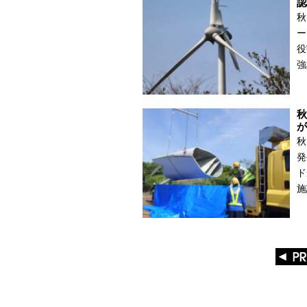
認
秋
ー
役
強
秋
が
秋
発
ド
施