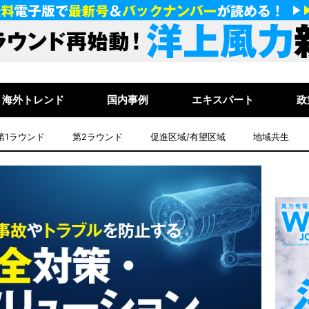
海外トレンド
国内事例
エキスパート
政
第1ラウンド
第2ラウンド
促進区域/有望区域
地域共生