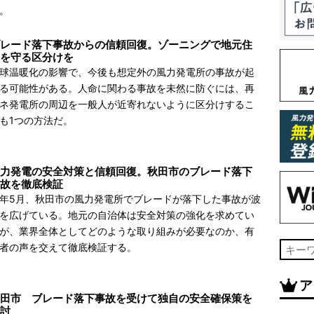
。
レード落下事故からの信頼回復。ゾーニングで地元住
を守る区分けを
球温暖化の影響で、今後も想定外の風力発電所の事故が起
る可能性がある。人命に関わる事故を未然に防ぐには、再
ネ発電所の周辺を一般人が近寄れないように区分けするこ
も1つの方法だ。
力発電の安全対策と信頼回復。秋田市のブレード落下
故を徹底検証
年5月、秋田市の風力発電所でブレードが落下した事故が波
を広げている。地元の自治体は安全対策の強化を求めてい
が、業界全体としてどのような取り組みが必要なのか、有
者の声を交えて徹底検証する。
ア
田市 ブレード落下事故を受けて独自の安全確保策を
討