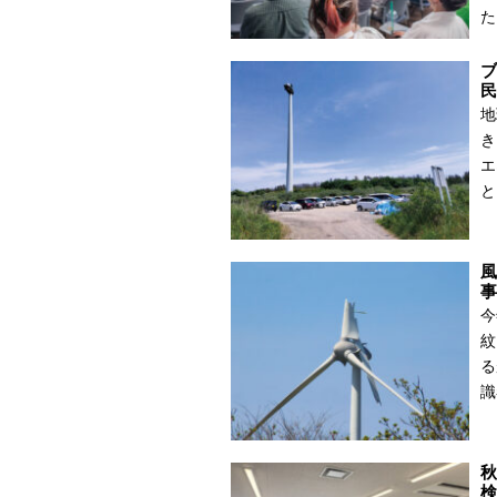
た
ブ
民
地
き
エ
と
風
事
今
紋
る
識
秋
検