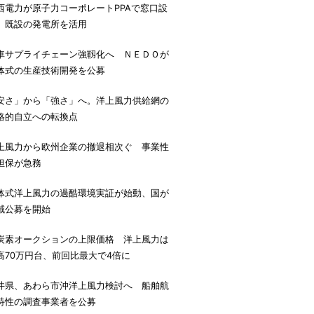
西電力が原子力コーポレートPPAで窓口設
、既設の発電所を活用
車サプライチェーン強靱化へ ＮＥＤＯが
体式の生産技術開発を公募
安さ」から「強さ」へ。洋上風力供給網の
略的自立への転換点
上風力から欧州企業の撤退相次ぐ 事業性
担保が急務
体式洋上風力の過酷環境実証が始動、国が
域公募を開始
炭素オークションの上限価格 洋上風力は
高70万円台、前回比最大で4倍に
井県、あわら市沖洋上風力検討へ 船舶航
特性の調査事業者を公募