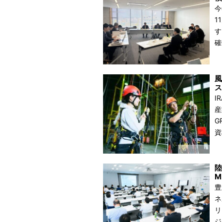
今
1
す
確
風
ス
I
産
G
資
陸
M
豊
ネ
リ
ジ