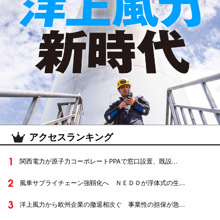
アクセスランキング
関西電力が原子力コーポレートPPAで窓口設置、既設...
風車サプライチェーン強靱化へ ＮＥＤＯが浮体式の生...
洋上風力から欧州企業の撤退相次ぐ 事業性の担保が急...