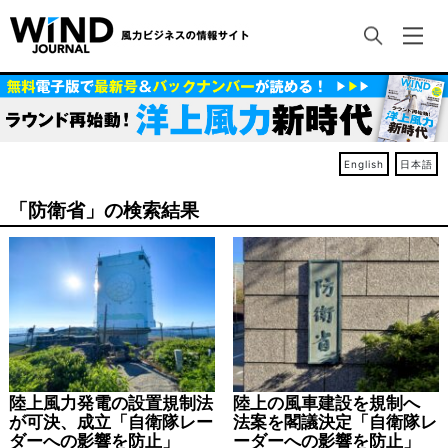
English
日本語
「防衛省」の検索結果
陸上風力発電の設置規制法
陸上の風車建設を規制へ
が可決、成立「自衛隊レー
法案を閣議決定「自衛隊レ
ダーへの影響を防止」
ーダーへの影響を防止」