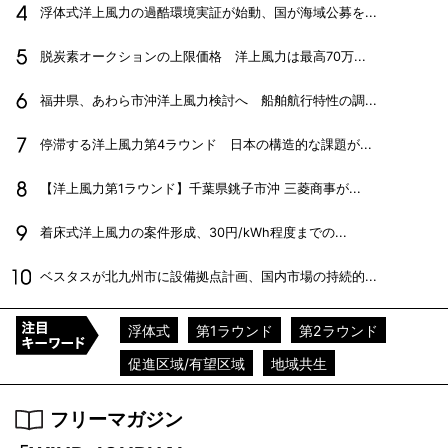
浮体式洋上風力の過酷環境実証が始動、国が海域公募を...
脱炭素オークションの上限価格 洋上風力は最高70万...
福井県、あわら市沖洋上風力検討へ 船舶航行特性の調...
停滞する洋上風力第4ラウンド 日本の構造的な課題が...
【洋上風力第1ラウンド】千葉県銚子市沖 三菱商事が...
着床式洋上風力の案件形成、30円/kWh程度までの...
ベスタスが北九州市に設備拠点計画、国内市場の持続的...
浮体式
第1ラウンド
第2ラウンド
促進区域/有望区域
地域共生
フリーマガジン