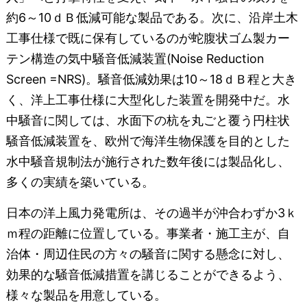
約6～10ｄＢ低減可能な製品である。次に、沿岸土木
工事仕様で既に保有しているのが蛇腹状ゴム製カー
テン構造の気中騒音低減装置(Noise Reduction
Screen =NRS)。騒音低減効果は10～18ｄＢ程と大き
く、洋上工事仕様に大型化した装置を開発中だ。水
中騒音に関しては、水面下の杭を丸ごと覆う円柱状
騒音低減装置を、欧州で海洋生物保護を目的とした
水中騒音規制法が施行された数年後には製品化し、
多くの実績を築いている。
日本の洋上風力発電所は、その過半が沖合わずか3ｋ
ｍ程の距離に位置している。事業者・施工主が、自
治体・周辺住民の方々の騒音に関する懸念に対し、
効果的な騒音低減措置を講じることができるよう、
様々な製品を用意している。