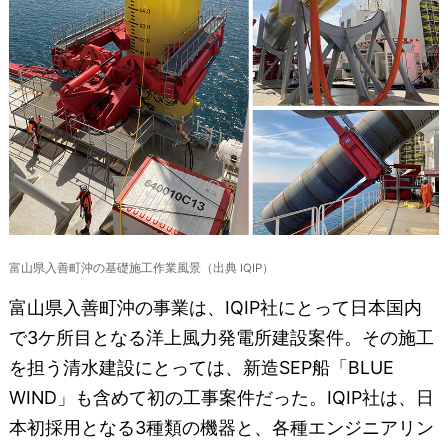
富山県入善町沖の基礎施工作業風景（出典 IQIP）
富山県入善町沖の事業は、IQIP社にとって日本国内
で3ケ所目となる洋上風力発電所建設案件。その施工
を担う清水建設にとっては、新造SEP船「BLUE
WIND」も含めて初の工事案件だった。IQIP社は、日
本初採用となる3種類の機器と、各種エンジニアリン