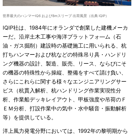
世界最大のハンマーIQ6 および8mスリーブ 出荷風景（出典 IQIP）
IQIP社は、1984年にオランダで創業した建機メーカ
ーだ。沿岸土木工事や海洋プラットフォ―ム（石
油・ガス掘削）建設時の基礎施工に用いられる、杭
打ちハンマーおよび杭などの特殊吊り具・ハンドリ
ング機器の設計、製造、販売、リース、ならびにそ
の機器の特殊性から操縦、整備をすべて請け負い、
さらにこれらに関する様々なエンジニアリングサー
ビス（杭貫入解析、杭ハンドリング作業実現性分
析、作業船デッキレイアウト、甲板強度や吊荷のＦ
ＥＭ分析、打設作業中の気中・水中騒音・振動解析
等）を提供している。
洋上風力発電分野においては、1992年の黎明期から