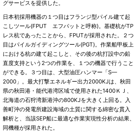
グサービスを提供した。
日本初採用機器の１つ目はフランジ型パイル建て起
こしツール(FPUT エフパットと呼称)。基礎杭がTP
レス杭であったことから、FPUTが採用された。２つ
目はパイルガイディングツール(PGT)。作業船甲板上
における杭の建て起こしと、その後の杭打設中の鉛
直度支持という2つの作業を、１つの機器で行うこと
ができる。３つ目は、大型油圧ハンマー「S—
2000」。最大打撃エネルギー出力2000KJは、秋田
県の秋田港・能代港湾区域で使用された1400ＫＪ、
北海道の石狩湾新港沖の800KJを大きく上回る。入
善町沖の発電所建設海域の土質に関する綿密な貫入
解析と、当該SEP船に最適な作業実現性分析の結果、
同機種が採用された。