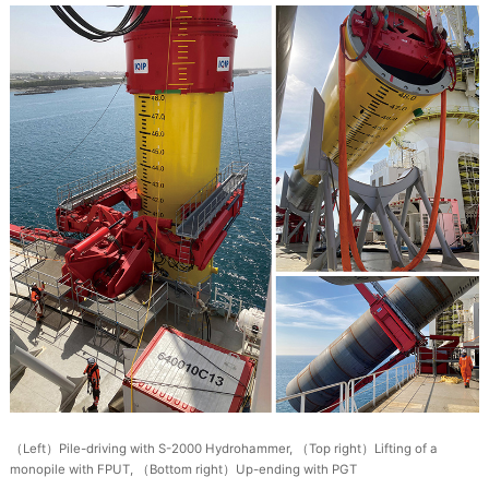
（Left）Pile-driving with S-2000 Hydrohammer, （Top right）Lifting of a
monopile with FPUT, （Bottom right）Up-ending with PGT