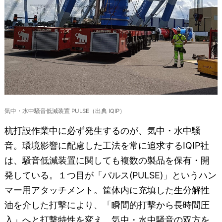
気中・水中騒音低減装置 PULSE（出典 IQIP）
杭打設作業中に必ず発生するのが、気中・水中騒
音。環境影響に配慮した工法を常に追求するIQIP社
は、騒音低減装置に関しても複数の製品を保有・開
発している。１つ目が「パルス(PULSE)」というハン
マー用アタッチメント。筐体内に充填した生分解性
油を介した打撃により、「瞬間的打撃から長時間圧
入」へと打撃特性を変え、気中・水中騒音の双方を