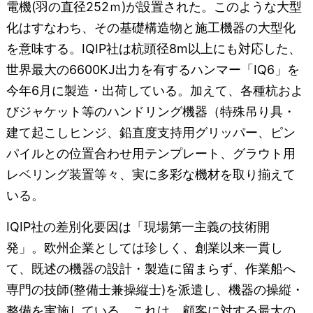
電機(羽の直径252ｍ)が設置された。このような大型
化はすなわち、その基礎構造物と施工機器の大型化
を意味する。IQIP社は杭頭径8m以上にも対応した、
世界最大の6600KJ出力を有するハンマー「IQ6」を
今年6月に製造・出荷している。加えて、各種杭およ
びジャケット等のハンドリング機器（特殊吊り具・
建て起こしヒンジ、鉛直度支持用グリッパー、ピン
パイルとの位置合わせ用テンプレート、グラウト用
レベリング装置等々、実に多彩な機材を取り揃えて
いる。
IQIP社の差別化要因は「現場第一主義の技術開
発」。欧州企業としては珍しく、創業以来一貫し
て、既述の機器の設計・製造に留まらず、作業船へ
専門の技師(整備士兼操縦士)を派遣し、機器の操縦・
整備を実施している。これは、顧客に対する最大の