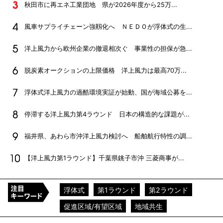
秋田市に再エネ工業団地 県が2026年度から25万...
風車サプライチェーン強靱化へ ＮＥＤＯが浮体式の生...
洋上風力から欧州企業の撤退相次ぐ 事業性の担保が急...
脱炭素オークションの上限価格 洋上風力は最高70万...
浮体式洋上風力の過酷環境実証が始動、国が海域公募を...
停滞する洋上風力第4ラウンド 日本の構造的な課題が...
福井県、あわら市沖洋上風力検討へ 船舶航行特性の調...
【洋上風力第1ラウンド】千葉県銚子市沖 三菱商事が...
浮体式
第1ラウンド
第2ラウンド
促進区域/有望区域
地域共生