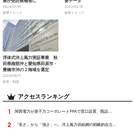
業が受託候補者に
要データ
2024/07/10
2022/02/10
業界トピック
業界トピック
浮体式洋上風力実証事業 秋
田県南部沖と愛知県田原市・
豊橋市沖の２海域を選定
2024/06/11
政策・制度
アクセスランキング
関西電力が原子力コーポレートPPAで窓口設置、既設...
「安さ」から「強さ」へ。洋上風力供給網の戦略的自立...