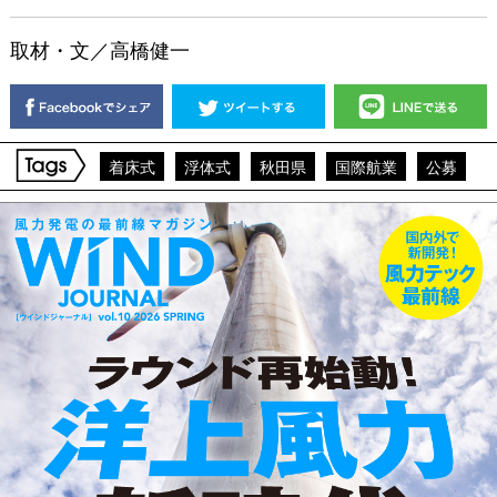
取材・文／高橋健一
着床式
浮体式
秋田県
国際航業
公募