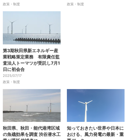
政策・制度
政策・制度
第3期秋田県新エネルギー産
業戦略策定業務 有限責任監
査法人トーマツが受託し7月1
日に初会合
2025/07/17
政策・制度
秋田県、秋田・能代港湾区域
知っておきたい世界や日本に
の魚礁効果を調査 渋谷潜水工
おける、風力発電の最新・重