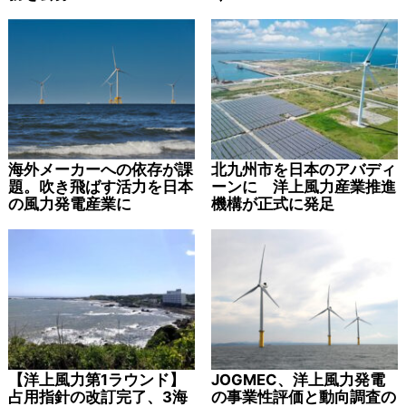
海外メーカーへの依存が課
北九州市を日本のアバディ
題。吹き飛ばす活力を日本
ーンに 洋上風力産業推進
の風力発電産業に
機構が正式に発足
【洋上風力第1ラウンド】
JOGMEC、洋上風力発電
占用指針の改訂完了、3海
の事業性評価と動向調査の