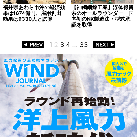
福井県あわら市沖の経済効
【神鋼鋼線工業】浮体係留
果は1674億円、雇用創出
索のオールラウンダー 国
効果は9330人と試算
内初のNK製造法・型式承
認を取得
1
2
3
4
…
33