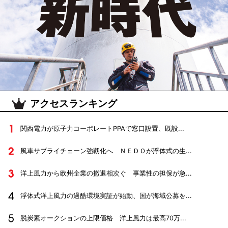
アクセスランキング
関西電力が原子力コーポレートPPAで窓口設置、既設...
風車サプライチェーン強靱化へ ＮＥＤＯが浮体式の生...
洋上風力から欧州企業の撤退相次ぐ 事業性の担保が急...
浮体式洋上風力の過酷環境実証が始動、国が海域公募を...
脱炭素オークションの上限価格 洋上風力は最高70万...