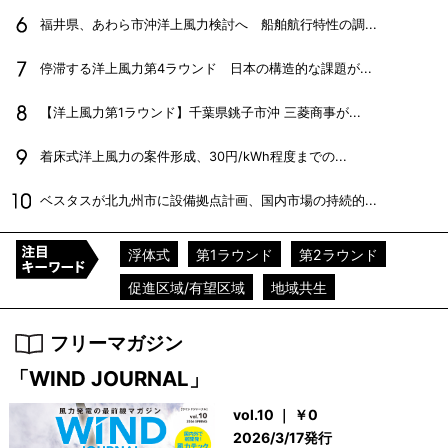
福井県、あわら市沖洋上風力検討へ 船舶航行特性の調...
停滞する洋上風力第4ラウンド 日本の構造的な課題が...
【洋上風力第1ラウンド】千葉県銚子市沖 三菱商事が...
着床式洋上風力の案件形成、30円/kWh程度までの...
ベスタスが北九州市に設備拠点計画、国内市場の持続的...
浮体式
第1ラウンド
第2ラウンド
促進区域/有望区域
地域共生
フリーマガジン
「WIND JOURNAL」
vol.10 ｜ ￥0
2026/3/17発行