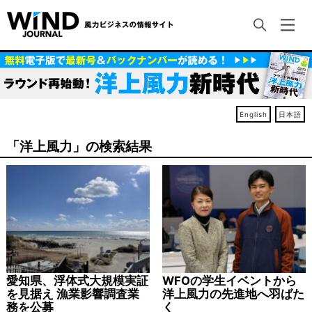
English
日本語
「洋上風力」の検索結果
愛知県、浮体式大規模実証
WFOの学生イベントから
を見据え 漁業影響調査業
洋上風力の先進地へ羽ばた
務を公募
く