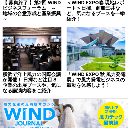
【 募集終了 】第2回 WIND
＜WIND EXPO春 現地レポ
ビジネスフォーラム ～
ート＞日揮、商船三井な
地域の合意形成と産業振興
ど、気になるブースを一挙
～
紹介！
横浜で洋上風力の国際会議
「WIND EXPO 秋 風力発電
が開催！ 日揮など注目３
展」で風力発電ビジネスの
企業の出展ブースや、気に
鼓動を体感しよう！
なる講演内容をご紹介