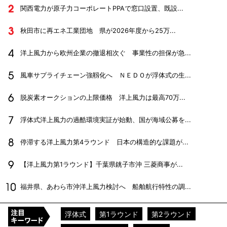
関西電力が原子力コーポレートPPAで窓口設置、既設...
秋田市に再エネ工業団地 県が2026年度から25万...
洋上風力から欧州企業の撤退相次ぐ 事業性の担保が急...
風車サプライチェーン強靱化へ ＮＥＤＯが浮体式の生...
脱炭素オークションの上限価格 洋上風力は最高70万...
浮体式洋上風力の過酷環境実証が始動、国が海域公募を...
停滞する洋上風力第4ラウンド 日本の構造的な課題が...
【洋上風力第1ラウンド】千葉県銚子市沖 三菱商事が...
福井県、あわら市沖洋上風力検討へ 船舶航行特性の調...
浮体式
第1ラウンド
第2ラウンド