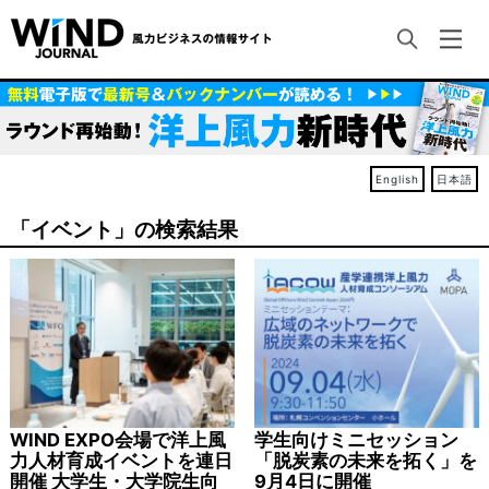
English
日本語
「イベント」の検索結果
WIND EXPO会場で洋上風
学生向けミニセッション
力人材育成イベントを連日
「脱炭素の未来を拓く」を
開催 大学生・大学院生向
9月4日に開催