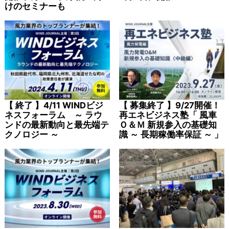
けのセミナーも
【 終了 】4/11 WINDビジ
【 募集終了 】9/27開催！
ネスフォーラム ～ ラウ
再エネビジネス塾「 風車
ンドの最新動向と最先端テ
Ｏ＆Ｍ 新規参入の基礎知
クノロジー ～
識 ～ 長期稼働率保証 ～ 」