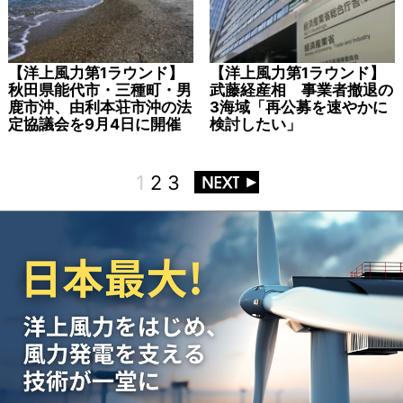
【洋上風力第1ラウンド】
【洋上風力第1ラウンド】
秋田県能代市・三種町・男
武藤経産相 事業者撤退の
鹿市沖、由利本荘市沖の法
3海域「再公募を速やかに
定協議会を9月4日に開催
検討したい」
1
2
3