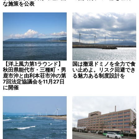
な施策を公表
【洋上風力第1ラウンド】
国は撤退ドミノを全力で食
秋田県能代市・三種町・男
い止めよ。リスク回避でき
鹿市沖と由利本荘市沖の第
る魅力ある制度設計を
7回法定協議会を11月27日
に開催