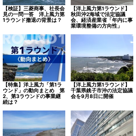
【検証】三菱商事、社長会
【洋上風力第1ラウンド】
見の一問一答 洋上風力第
秋田沖2海域で法定協議
1ラウンド撤退の背景は？
会、経済産業省「年内に事
業環境整備の方向性」
【特集】洋上風力「第1ラ
【洋上風力第1ラウンド】
ウンド」の動向まとめ 第
千葉県銚子市沖の法定協議
2、第3ラウンドの事業継
会を9月8日に開催
続は？