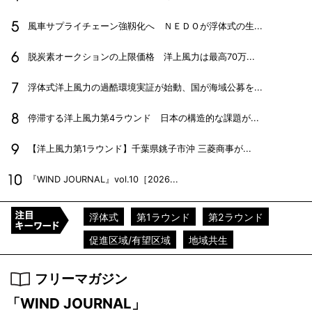
風車サプライチェーン強靱化へ ＮＥＤＯが浮体式の生...
脱炭素オークションの上限価格 洋上風力は最高70万...
浮体式洋上風力の過酷環境実証が始動、国が海域公募を...
停滞する洋上風力第4ラウンド 日本の構造的な課題が...
【洋上風力第1ラウンド】千葉県銚子市沖 三菱商事が...
『WIND JOURNAL』vol.10［2026...
浮体式
第1ラウンド
第2ラウンド
促進区域/有望区域
地域共生
フリーマガジン
「WIND JOURNAL」