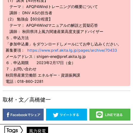
（1） 講演【45分程度】
テーマ： APQP4Windトレーニングの概要について
講師： DNV ASの担当者
（2） 勉強会【60分程度】
テーマ： APQP4Windマニュアルの解説と質疑応答
講師： 秋田県洋上風力関連産業高度支援アドバイザー
５．申込方法
「参加申込書」をダウンロードしメールにてお申し込みください。
募集要項 :
https://www.pref.akita.lg.jp/pages/archive/70433
メールアドレス：shigen-ene@pref.akita.lg.jp
６．申込期限 2023年2月17日（金）
７．お問い合わせ
秋田県産業労働部 エネルギー・資源振興課
電話：018-860-2281
取材・文／高橋健一
風力発電