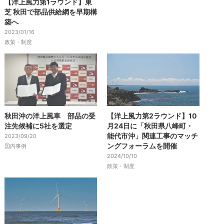
【洋上風力第1ラウンド】東
芝 秋田で部品供給網を早期構
築へ
2023/01/16
政策・制度
秋田沖の洋上風車 部品の受
【洋上風力第2ラウンド】10
注先候補に5社を選定
月24日に「秋田県八峰町・
能代市沖」関連工事のマッチ
2023/09/20
ングフォーラムを開催
国内事例
2024/10/10
政策・制度