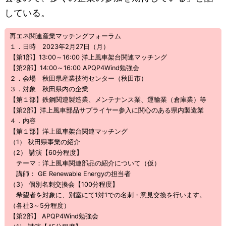
している。
再エネ関連産業マッチングフォーラム
１．日時 2023年2月27日（月）
【第1部】13:00～16:00 洋上風車架台関連マッチング
【第2部】14:00～16:00 APQP4Wind勉強会
２．会場 秋田県産業技術センター（秋田市）
３．対象 秋田県内の企業
【第１部】鉄鋼関連製造業、メンテナンス業、運輸業（倉庫業）等
【第2部】洋上風車部品サプライヤー参入に関心のある県内製造業
４．内容
【第１部】洋上風車架台関連マッチング
（1） 秋田県事業の紹介
（2） 講演【60分程度】
テーマ：洋上風車関連部品の紹介について（仮）
講師： GE Renewable Energyの担当者
（3） 個別名刺交換会【100分程度】
希望者を対象に、別室にて1対1での名刺・意見交換を行います。
（各社3～5分程度）
【第2部】 APQP4Wind勉強会