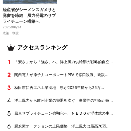
経産省がシーメンスガメサと
覚書を締結 風力発電のサプ
ライチェーン構築へ
2025/06/24
政策・制度
アクセスランキング
「安さ」から「強さ」へ。洋上風力供給網の戦略的自立...
関西電力が原子力コーポレートPPAで窓口設置、既設...
秋田市に再エネ工業団地 県が2026年度から25万...
洋上風力から欧州企業の撤退相次ぐ 事業性の担保が急...
風車サプライチェーン強靱化へ ＮＥＤＯが浮体式の生...
脱炭素オークションの上限価格 洋上風力は最高70万...