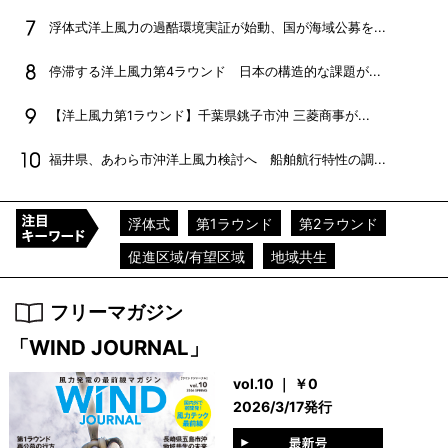
浮体式洋上風力の過酷環境実証が始動、国が海域公募を...
停滞する洋上風力第4ラウンド 日本の構造的な課題が...
【洋上風力第1ラウンド】千葉県銚子市沖 三菱商事が...
福井県、あわら市沖洋上風力検討へ 船舶航行特性の調...
浮体式
第1ラウンド
第2ラウンド
促進区域/有望区域
地域共生
フリーマガジン
「WIND JOURNAL」
vol.10 ｜ ￥0
2026/3/17発行