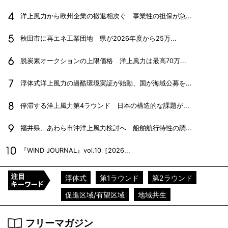
洋上風力から欧州企業の撤退相次ぐ 事業性の担保が急...
秋田市に再エネ工業団地 県が2026年度から25万...
脱炭素オークションの上限価格 洋上風力は最高70万...
浮体式洋上風力の過酷環境実証が始動、国が海域公募を...
停滞する洋上風力第4ラウンド 日本の構造的な課題が...
福井県、あわら市沖洋上風力検討へ 船舶航行特性の調...
『WIND JOURNAL』vol.10［2026...
浮体式
第1ラウンド
第2ラウンド
促進区域/有望区域
地域共生
フリーマガジン