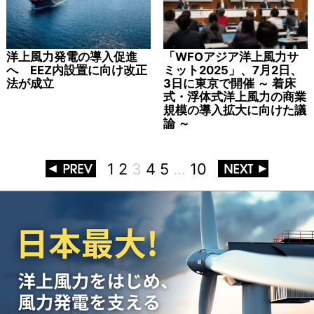
洋上風力発電の導入促進
「WFOアジア洋上風力サ
へ EEZ内設置に向け改正
ミット2025」、7月2日、
法が成立
3日に東京で開催 ～ 着床
式・浮体式洋上風力の商業
規模の導入拡大に向けた議
論 ～
1
2
3
4
5
…
10