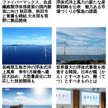
ファイバーマックス、合成
浮体式洋上風力の新たな産
繊維製浮体係留索の国内製
業戦略を公表 魅力ある市
造に向け 秋田県、秋田市
場づくりが緊急の課題
と覚書を締結 大水深を視
野に製品開発
長崎県五島市沖の浮体式洋
世界最大の浮体式事業を推
上風車 来年1月稼働へ建
進する韓国。日本が鑑（か
設大詰め、大型量産化に対
ん）とすべきもの、轍（て
応した技術開発も
つ）とすべきものとは