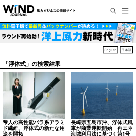
English
日本語
「浮体式」の検索結果
帝人の高性能パラ系アラミ
長崎県五島市沖、浮体式風
ド繊維、浮体式の新たな用
車が商業運転開始 再エネ
途を開拓
海域利用法に基づく第1号